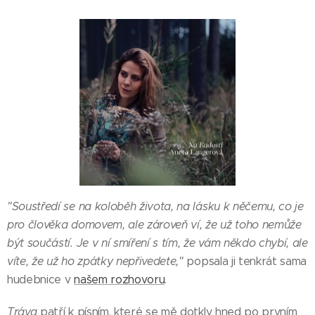
"Soustředí se na koloběh života, na lásku k něčemu, co je
pro člověka domovem, ale zároveň ví, že už toho nemůže
být součástí. Je v ní smíření s tím, že vám někdo chybí, ale
víte, že už ho zpátky nepřivedete,"
popsala ji tenkrát sama
hudebnice v
našem rozhovoru
.
Tráva
patří k písním, které se mě dotkly hned po prvním