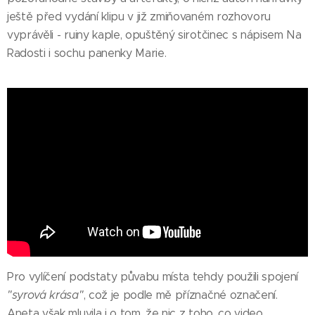
ještě před vydání klipu v již zmiňovaném rozhovoru
vyprávěli - ruiny kaple, opuštěný sirotčinec s nápisem Na
Radosti i sochu panenky Marie.
Pro vylíčení podstaty půvabu místa tehdy použili spojení
"syrová krása"
, což je podle mě příznačné označení.
Aneta však mluvila i o tom, že nic z toho, co video