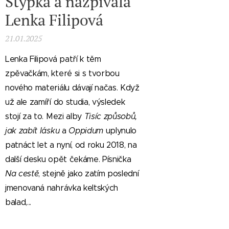
Stypka a nazpívala
Lenka Filipová
21.01.2025
Lenka Filipová patří k těm
zpěvačkám, které si s tvorbou
nového materiálu dávají načas. Když
už ale zamíří do studia, výsledek
stojí za to. Mezi alby
Tisíc způsobů,
jak zabít lásku
a
Oppidum
uplynulo
patnáct let a nyní, od roku 2018, na
další desku opět čekáme. Písnička
Na cestě
, stejně jako zatím poslední
jmenovaná nahrávka keltských
balad,...