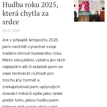
Hudba roku 2025,
která chytla za
srdce
06.01.2026
Ani v případě letopočtu 2025
jsem nechtěl vynechat svoje
tradiční shrnutí hudebního roku.
Místo obvyklého výběru jen těch
nejlepších alb či skladeb jsem se
však tentokrát rozhodl pro
trochu jiný formát a
zrekapituloval jsem uplynulých
dvanáct měsíců spíše jako celek
podle toho, jakou hudbu jsem
během nich poslouchal a jaké