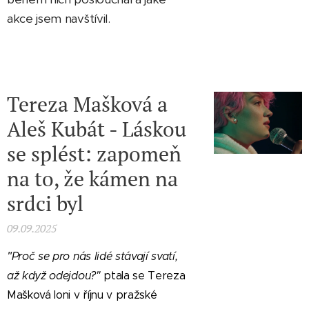
akce jsem navštívil.
Tereza Mašková a
Aleš Kubát - Láskou
se splést: zapomeň
na to, že kámen na
srdci byl
09.09.2025
"
Proč se pro nás lidé stávají svatí,
až když odejdou?"
ptala se Tereza
Mašková loni v říjnu v pražské