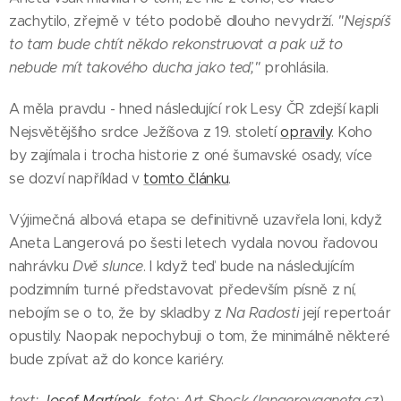
zachytilo, zřejmě v této podobě dlouho nevydrží.
"Nejspíš
to tam bude chtít někdo rekonstruovat a pak už to
nebude mít takového ducha jako teď,"
prohlásila.
A měla pravdu - hned následující rok Lesy ČR zdejší kapli
Nejsvětějšího srdce Ježíšova z 19. století
opravily
. Koho
by zajímala i trocha historie z oné šumavské osady, více
se dozví například v
tomto článku
.
Výjimečná albová etapa se definitivně uzavřela loni, když
Aneta Langerová po šesti letech vydala novou řadovou
nahrávku
Dvě slunce
. I když teď bude na následujícím
podzimním turné představovat především písně z ní,
nebojím se o to, že by skladby z
Na Radosti
její repertoár
opustily. Naopak nepochybuji o tom, že minimálně některé
bude zpívat až do konce kariéry.
text:
Josef Martínek
, foto: Art Shock (langerovaaneta.cz)