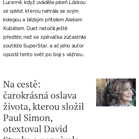
Lucerně, když uváděla píseň
Láskou
se splést
, kterou nahrála se svým
kolegou a blízkým přítelem Alešem
Kubátem. Duet natočili ještě
předtím, než se zpěvačka zúčastnila
soutěže SuperStar, a ač jeho autor
opustil tento svět po boji s vážnou...
Na cestě:
čarokrásná oslava
života, kterou složil
Paul Simon,
otextoval David