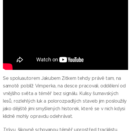
Se spoluautorem Jakubem Zitkem tehdy právě tam, na
samotě poblíž Vimperka, na desce pracovali, oddělení od
vnějšího světa a téměř bez signálu. Kulisy šumavských
lesů, rozlehlých luk a polorozpadlých staveb jim posloužily
jako dějiště jimi smyšlených historek, které se v nich kdysi
klidně mohly opravdu odehrávat.
Trávu,
šikovně schovanou téměř uprostřed tracklistu,