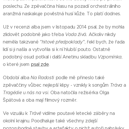
poslechu. Ze zpěvaččina hlasu na pozadí orchestrálního
aranžmá naskakuje pověstná husí kůže. To platí dodnes.
Už v recenzi alba jsem v listopadu 2014 psal, že by mohla
zlidovět podobně jako třeba
Voda živá.
Ačkoliv nikdy
neměla takzvané
"hitové předpoklady"
, řekl bych, že řada
lidí si ji našla a vytvořila si k ní hlubší pouto. Ostatně
podobný osud potkal i další Anetinu skladbu
Vzpomínka
,
o které jsem
psal zde
.
Období alba
Na Radosti
podle mě přineslo také
zpěvaččiny vůbec nejlepší klipy - vznikly k songům
Tráva
a
Tragédie u nás na vsi
. Oba natočila režisérka Olga
Špátová a oba mají filmový rozměr.
Ve vizuálu k
Trávě
vidíme poutavé letecké záběry na
okolní krajinu. Poodhaluje také všechny zdejší
pozoruhodné stavby a artefakty, o nichž autoři nahrávky