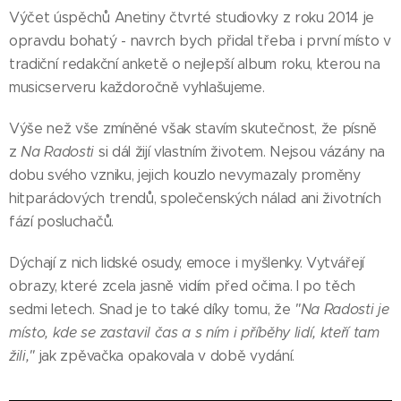
Výčet úspěchů Anetiny čtvrté studiovky z roku 2014 je
opravdu bohatý - navrch bych přidal třeba i první místo v
tradiční redakční anketě o nejlepší album roku, kterou na
musicserveru každoročně vyhlašujeme.
Výše než vše zmíněné však stavím skutečnost, že písně
z
Na Radosti
si dál žijí vlastním životem. Nejsou vázány na
dobu svého vzniku, jejich kouzlo nevymazaly proměny
hitparádových trendů, společenských nálad ani životních
fází posluchačů.
Dýchají z nich lidské osudy, emoce i myšlenky. Vytvářejí
obrazy, které zcela jasně vidím před očima. I po těch
sedmi letech. Snad je to také díky tomu, že
"Na Radosti je
místo, kde se zastavil čas a s ním i příběhy lidí, kteří tam
žili,"
jak zpěvačka opakovala v době vydání.