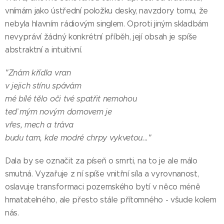
vnímám jako ústřední položku desky, navzdory tomu, že
nebyla hlavním rádiovým singlem. Oproti jiným skladbám
nevypráví žádný konkrétní příběh, její obsah je spíše
abstraktní a intuitivní.
"Znám křídla vran
v jejich stínu spávám
mé bílé tělo oči tvé spatřit nemohou
teď mým novým domovem je
vřes, mech a tráva
budu tam, kde modré chrpy vykvetou..."
Dala by se označit za píseň o smrti, na to je ale málo
smutná. Vyzařuje z ní spíše vnitřní síla a vyrovnanost,
oslavuje transformaci pozemského bytí v něco méně
hmatatelného, ale přesto stále přítomného - všude kolem
nás.