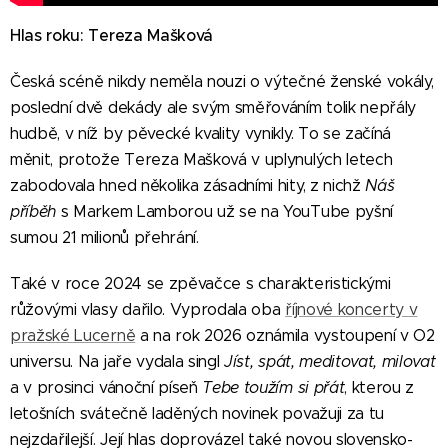
Hlas roku: Tereza Mašková
Česká scéně nikdy neměla nouzi o výtečné ženské vokály,
poslední dvě dekády ale svým směřováním tolik nepřály
hudbě, v níž by pěvecké kvality vynikly. To se začíná
měnit, protože Tereza Mašková v uplynulých letech
zabodovala hned několika zásadními hity, z nichž
Náš
příběh
s Markem Lamborou už se na YouTube pyšní
sumou 21 milionů přehrání.
Také v roce 2024 se zpěvačce s charakteristickými
růžovými vlasy dařilo. Vyprodala oba
říjnové koncerty v
pražské Lucerně
a na rok 2026 oznámila vystoupení v O2
universu. Na jaře vydala singl
Jíst, spát, meditovat, milovat
a v prosinci vánoční píseň
Tebe toužím si přát
, kterou z
letošních svátečně laděných novinek považuji za tu
nejzdařilejší. Její hlas doprovázel také novou slovensko-