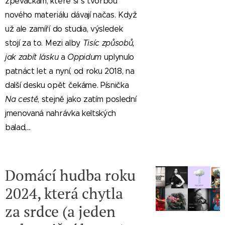
zpěvačkám, které si s tvorbou
nového materiálu dávají načas. Když
už ale zamíří do studia, výsledek
stojí za to. Mezi alby
Tisíc způsobů,
jak zabít lásku
a
Oppidum
uplynulo
patnáct let a nyní, od roku 2018, na
další desku opět čekáme. Písnička
Na cestě
, stejně jako zatím poslední
jmenovaná nahrávka keltských
balad,...
Domácí hudba roku
2024, která chytla
za srdce (a jeden