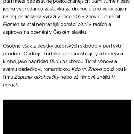
patří mezi padesát nejposlouchanějších. Jarní turné hlásilo
jednu vyprodanou zastávku za druhou a pro velký zájem
na něj písničkářka vyrazí v roce 2025 znovu. Titulní hit
Plamen
se stal nejhranější domácí písní v rádiích a
aspiroval na ocenění v Českém slavíku.
Osobně však z desítky autorských skladeb v perfektní
produkci Ondřeje Turtáka upřednostňuji ty niternější a
křehčí, jako například
Budu tu
, kterou Tichá věnovala
svému dědečkovi, romantickou
Kdo ví, Znova
použitou k
filmu
Zápisník alkoholičky
nebo až filmově znějící
V
horách
.