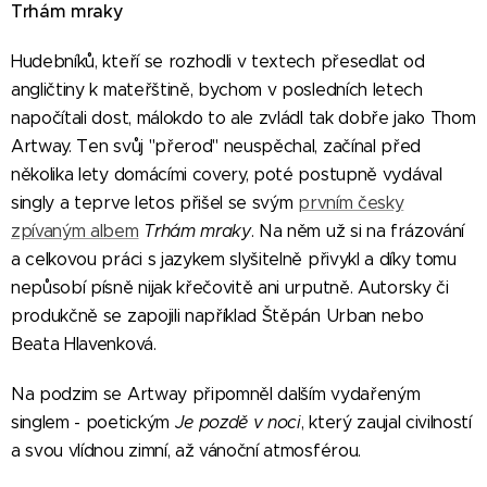
Trhám mraky
Hudebníků, kteří se rozhodli v textech přesedlat od
angličtiny k mateřštině, bychom v posledních letech
napočítali dost, málokdo to ale zvládl tak dobře jako Thom
Artway. Ten svůj "přerod" neuspěchal, začínal před
několika lety domácími covery, poté postupně vydával
singly a teprve letos přišel se svým
prvním česky
zpívaným albem
Trhám mraky
. Na něm už si na frázování
a celkovou práci s jazykem slyšitelně přivykl a díky tomu
nepůsobí písně nijak křečovitě ani urputně. Autorsky či
produkčně se zapojili například Štěpán Urban nebo
Beata Hlavenková.
Na podzim se Artway připomněl dalším vydařeným
singlem - poetickým
Je pozdě v noci
, který zaujal civilností
a svou vlídnou zimní, až vánoční atmosférou.