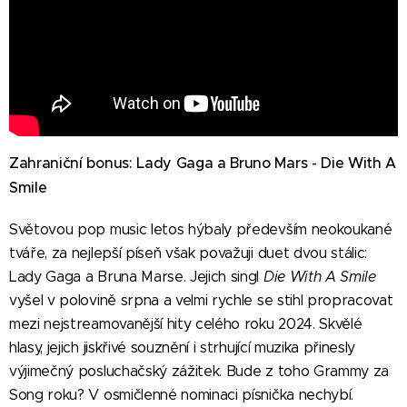
Zahraniční bonus: Lady Gaga a Bruno Mars - Die With A
Smile
Světovou pop music letos hýbaly především neokoukané
tváře, za nejlepší píseň však považuji duet dvou stálic:
Lady Gaga a Bruna Marse. Jejich singl
Die With A Smile
vyšel v polovině srpna a velmi rychle se stihl propracovat
mezi nejstreamovanější hity celého roku 2024. Skvělé
hlasy, jejich jiskřivé souznění i strhující muzika přinesly
výjimečný posluchačský zážitek. Bude z toho Grammy za
Song roku? V osmičlenné nominaci písnička nechybí.