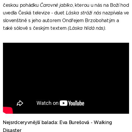
českou pohádku
Čarovné jablko
, kterou u nás na Boží hod
uvedla Česká televize - duet
Láska stráži nás
nazpívala ve
slovenštině s jeho autorem Ondřejem Brzobohatým a
také sólově s českým textem
(Láska hlídá nás)
.
Nejsrdceryvnější balada: Eva Burešová - Walking
Disaster