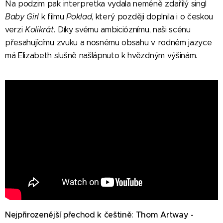
Na podzim pak interpretka vydala neméně zdařilý singl
Baby Girl
k filmu
Poklad
, který později doplnila i o českou
verzi
Kolikrát.
Díky svému ambicióznímu, naši scénu
přesahujícímu zvuku a nosnému obsahu v rodném jazyce
má Elizabeth slušně našlápnuto k hvězdným výšinám.
Nejpřirozenější přechod k češtině: Thom Artway -