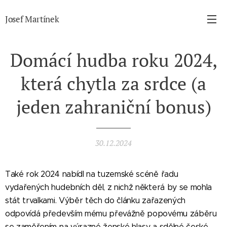
Josef Martínek
Domácí hudba roku 2024,
která chytla za srdce (a
jeden zahraniční bonus)
30.12.2024
Také rok 2024 nabídl na tuzemské scéně řadu
vydařených hudebních děl, z nichž některá by se mohla
stát trvalkami. Výběr těch do článku zařazených
odpovídá především mému převážně popovému záběru
se zaměřením na výrazné ženské hlasy a sdělné české