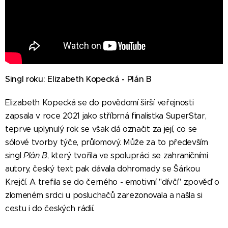
Singl roku: Elizabeth Kopecká - Plán B
Elizabeth Kopecká se do povědomí širší veřejnosti
zapsala v roce 2021 jako stříbrná finalistka SuperStar,
teprve uplynulý rok se však dá označit za její, co se
sólové tvorby týče, průlomový. Může za to především
singl
Plán B
, který tvořila ve spolupráci se zahraničními
autory, český text pak dávala dohromady se Šárkou
Krejčí. A trefila se do černého - emotivní "dívčí" zpověď o
zlomeném srdci u posluchačů zarezonovala a našla si
cestu i do českých rádií.