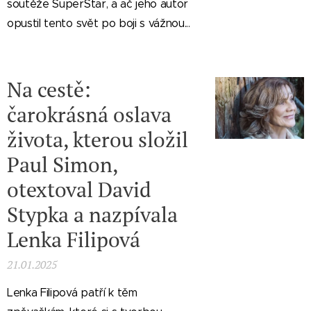
soutěže SuperStar, a ač jeho autor
opustil tento svět po boji s vážnou...
Na cestě:
čarokrásná oslava
života, kterou složil
Paul Simon,
otextoval David
Stypka a nazpívala
Lenka Filipová
21.01.2025
Lenka Filipová patří k těm