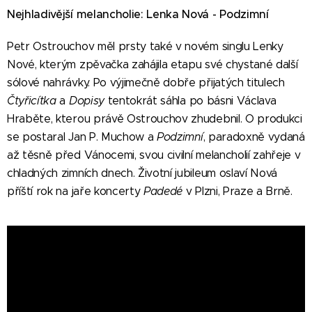
Nejhladivější melancholie: Lenka Nová - Podzimní
Petr Ostrouchov měl prsty také v novém singlu Lenky
Nové, kterým zpěvačka zahájila etapu své chystané další
sólové nahrávky. Po výjimečně dobře přijatých titulech
Čtyřicítka
a
Dopisy
tentokrát sáhla po básni Václava
Hraběte, kterou právě Ostrouchov zhudebnil. O produkci
se postaral Jan P. Muchow a
Podzimní
, paradoxně vydaná
až těsně před Vánocemi, svou civilní melancholií zahřeje v
chladných zimních dnech. Životní jubileum oslaví Nová
příští rok na jaře koncerty
Padedé
v Plzni, Praze a Brně.