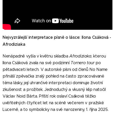
Nejvyzrálejší interpretace písně o lásce: Ilona Csáková -
Afrodiziaka
Nenápadně vyšla v květnu skladba
Afrodiziaka
, kterou
Ilona Csáková zvala na své podzimní
Tornero tour
po
pětadvaceti letech. V autorské písni od členů No Name
přináší zpěvačka zralý pohled na často zpracovávané
téma lásky, její uhrančivé interpretaci dominuje životní
zkušenost a prožitek. Jednoduchý a vkusný klip natočil
Václav Noid Bárta. Příští rok oslaví Csáková těžko
uvěřitelných čtyřicet let na scéně večerem v pražské
Lucerně, a to symbolicky na své narozeniny, 1. října 2025.