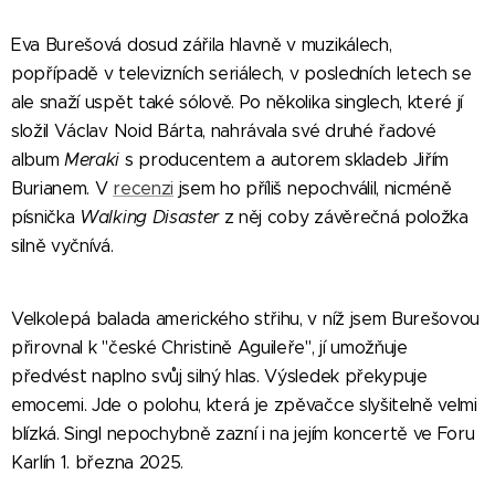
Eva Burešová dosud zářila hlavně v muzikálech,
popřípadě v televizních seriálech, v posledních letech se
ale snaží uspět také sólově. Po několika singlech, které jí
složil Václav Noid Bárta, nahrávala své druhé řadové
album
Meraki
s producentem a autorem skladeb Jiřím
Burianem.
V
recenzi
jsem ho příliš nepochválil, nicméně
písnička
Walking Disaster
z něj coby závěrečná položka
silně vyčnívá.
Velkolepá balada amerického střihu, v níž jsem Burešovou
přirovnal k "české Christině Aguileře", jí umožňuje
předvést naplno svůj silný hlas. Výsledek překypuje
emocemi. Jde o polohu, která je zpěvačce slyšitelně velmi
blízká. Singl nepochybně zazní i na jejím koncertě ve Foru
Karlín 1. března 2025.