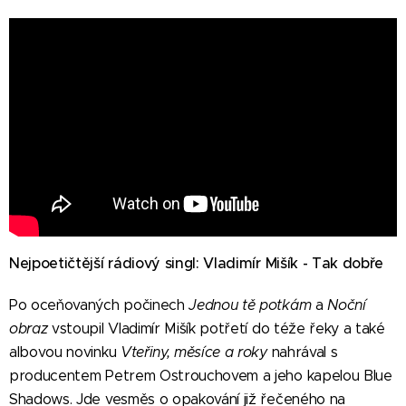
Nejpoetičtější rádiový singl: Vladimír Mišík - Tak dobře
Po oceňovaných počinech
Jednou tě potkám
a
Noční
obraz
vstoupil Vladimír Mišík potřetí do téže řeky a také
albovou novinku
Vteřiny, měsíce a roky
nahrával s
producentem Petrem Ostrouchovem a jeho kapelou Blue
Shadows. Jde vesměs o opakování již řečeného na