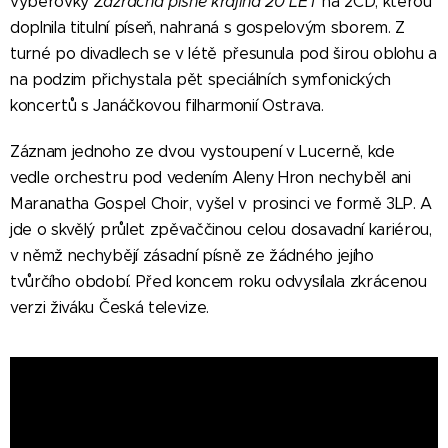
výběrovky
Zázračná písně krajina 20 LET
na 2CD, kterou
doplnila titulní píseň, nahraná s gospelovým sborem. Z
turné po divadlech se v létě přesunula pod širou oblohu a
na podzim přichystala pět speciálních symfonických
koncertů s Janáčkovou filharmonií Ostrava.
Záznam jednoho ze dvou vystoupení v Lucerně, kde
vedle orchestru pod vedením Aleny Hron nechyběl ani
Maranatha Gospel Choir, vyšel v prosinci ve formě 3LP. A
jde o skvělý průlet zpěvaččinou celou dosavadní kariérou,
v němž nechybějí zásadní písně ze žádného jejího
tvůrčího období. Před koncem roku odvysílala zkrácenou
verzi živáku Česká televize.