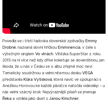
Emmy
Povedla se i třetí řadovka slovenské zpěvačky
Drobné
Emminencia
, nazvaná slovní hříčkou
, v čele s
Vo vlnách
výtečným singlem
. Vítězka SuperStar z roku
2015 na ní více než kdy dříve koketuje se slovenštinou, jen
škoda, že u nás v Česku se o albu zřejmě moc neví.
VEGA
Tematicky soudržnou a velmi niternou desku
Klára Vytisková
představila
, která navíc ve spolupráci s
Anežkou Horovou ke každé písničce natočila videoklip – u
nás velmi vzácný krok. Nejvýraznější píseň se jmenuje
Řeka
Janou Kirschner.
a vznikla jako duet s