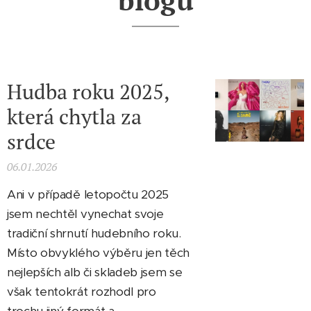
Hudba roku 2025,
která chytla za
srdce
06.01.2026
Ani v případě letopočtu 2025
jsem nechtěl vynechat svoje
tradiční shrnutí hudebního roku.
Místo obvyklého výběru jen těch
nejlepších alb či skladeb jsem se
však tentokrát rozhodl pro
trochu jiný formát a