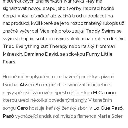
Play
matematických znaménkách. Nahrávka
má
signalizovat novou etapu jeho tvorby, inspiraci hodně
čerpal v Asii, písničkář ale začíná trochu doplácet na
nadprodukci, kvůli které se jeho rozpoznatelný rukopis už
Teddy Swims
značně vyčerpal. Více mě proto zaujali
se
I've
svým strhujícím soul-popovým vokálem na druhém díle
Tried Everything but Therapy
nebo italský frontman
Damiano David
Funny Little
Måneskin
,
, se sólovkou
Fears
.
Hodně mě v uplynulém roce bavila španělsky zpívaná
Alvaro Soler
tvorba.
přišel se svou zatím hudebně
El Camino
nejvyspělejší i žánrově nejpestřejší deskou
,
kterou uvedl několika povedenými singly. V tanečním
Cero
Lo Que Pasó,
songu
hostuje keňský ženský sbor, v
Pasó
Marta Soler
vycházející andaluská hvězda flamenca
.