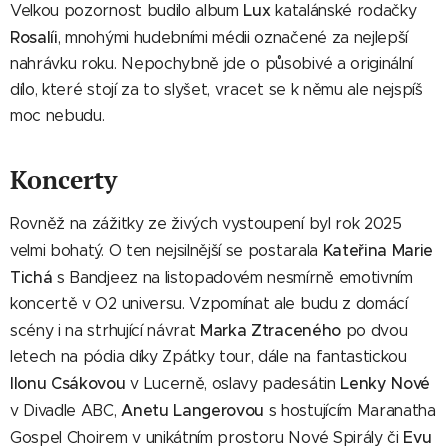
Lux
Velkou pozornost budilo album
katalánské rodačky
Rosalíi
, mnohými hudebními médii označené za nejlepší
nahrávku roku. Nepochybně jde o působivé a originální
dílo, které stojí za to slyšet, vracet se k němu ale nejspíš
moc nebudu.
Koncerty
Rovněž na zážitky ze živých vystoupení byl rok 2025
Kateřina Marie
velmi bohatý. O ten nejsilnější se postarala
Tichá
s Bandjeez na listopadovém nesmírně emotivním
koncertě v O2 universu. Vzpomínat ale budu z domácí
Marka Ztraceného
scény i na strhující návrat
po dvou
letech na pódia díky Zpátky tour, dále na fantastickou
Ilonu Csákovou
Lenky Nové
v Lucerně, oslavy padesátin
Anetu Langerovou
v Divadle ABC,
s hostujícím Maranatha
Evu
Gospel Choirem v unikátním prostoru Nové Spirály či