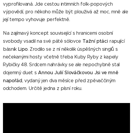
vyprofilovaná. Jde cestou intimních folk-popových
výpovědí, pro někoho může být plouživá až moc, mně ale
její tempo vyhovuje perfektně.
Na zajímavý koncept související s hranicemi osobní
Tažní ptáci
svobody vsadil na své páté sólovce
rapující
Lipo
básník
. Zrodilo se z ní několik úspěšných singlů s
nečekanými hosty včetně třeba Kuby Ryby z kapely
Rybičky 48. Srdcem nahrávky se ale nepochybně stal
Annou Julií Slováčkovou
Jsi ve mně
dojemný duet s
napořád
, vydaný jen dva měsíce před zpěvaččiným
odchodem. Určitě jedna z písní roku.