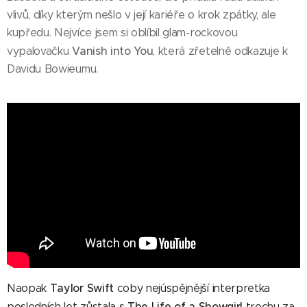
vlivů, díky kterým nešlo v její kariéře o krok zpátky, ale
kupředu. Nejvíce jsem si oblíbil glam-rockovou
Vanish into You
vypalovačku
, která zřetelně odkazuje k
Davidu Bowieumu.
Taylor Swift
Naopak
coby nejúspějnější interpretka
The Life of a Showgirl
posledních let zůstala s
trochu za