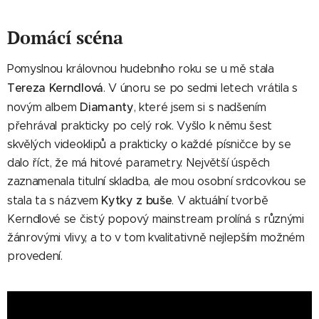
Domácí scéna
Pomyslnou královnou hudebního roku se u mě stala
Tereza Kerndlová
. V únoru se po sedmi letech vrátila s
Diamanty
novým albem
, které jsem si s nadšením
přehrával prakticky po celý rok. Vyšlo k němu šest
skvělých videoklipů a prakticky o každé písničce by se
dalo říct, že má hitové parametry. Největší úspěch
zaznamenala titulní skladba, ale mou osobní srdcovkou se
Kytky z buše
stala ta s názvem
. V aktuální tvorbě
Kerndlové se čistý popový mainstream prolíná s různými
žánrovými vlivy, a to v tom kvalitativně nejlepším možném
provedení.