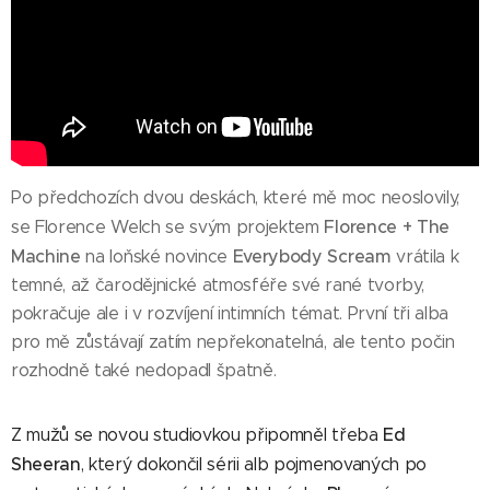
Po předchozích dvou deskách, které mě moc neoslovily,
Florence + The
se Florence Welch se svým projektem
Machine
Everybody Scream
na loňské novince
vrátila k
temné, až čarodějnické atmosféře své rané tvorby,
pokračuje ale i v rozvíjení intimních témat. První tři alba
pro mě zůstávají zatím nepřekonatelná, ale tento počin
rozhodně také nedopadl špatně.
Ed
Z mužů se novou studiovkou připomněl třeba
Sheeran
, který dokončil sérii alb pojmenovaných po