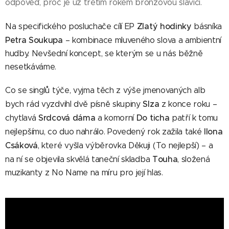
odpověď, proč je už třetím rokem bronzovou slavicí.
Zlatý hodinky
Na specifického posluchače cílí EP
básníka
Petra Soukupa
– kombinace mluveného slova a ambientní
hudby. Nevšední koncept, se kterým se u nás běžně
nesetkáváme.
Co se singlů týče, vyjma těch z výše jmenovaných alb
Slza
bych rád vyzdvihl dvě písně skupiny
z konce roku –
Srdcová dáma
Do ticha
chytlavá
a komorní
patří k tomu
Ilona
nejlepšímu, co duo nahrálo. Povedený rok zažila také
Csáková
, které vyšla výběrovka Děkuji (To nejlepší) – a
Touha
na ní se objevila skvělá taneční skladba
, složená
muzikanty z No Name na míru pro její hlas.