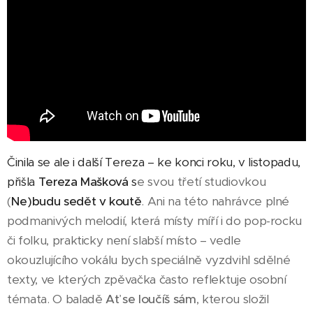
Činila se ale i další Tereza – ke konci roku, v listopadu,
přišla
Tereza Mašková
s
e svou třetí studiovkou
(
Ne)budu sedět v koutě
. Ani na této nahrávce plné
podmanivých melodií, která místy míří i do pop-rocku
či folku, prakticky není slabší místo – vedle
okouzlujícího vokálu bych speciálně vyzdvihl sdělné
texty, ve kterých zpěvačka často reflektuje osobní
témata. O baladě
Ať se loučíš sám
, kterou složil