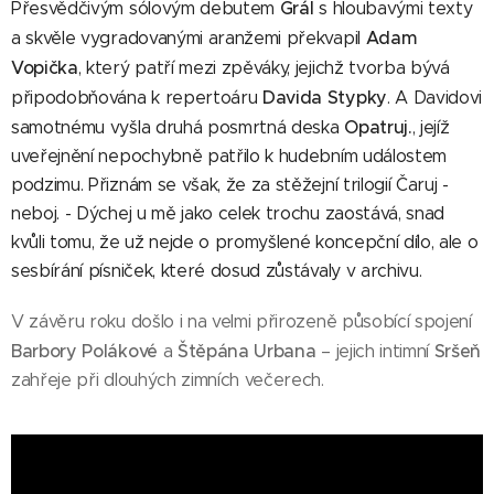
Grál
Přesvědčivým sólovým debutem
s hloubavými texty
Adam
a skvěle vygradovanými aranžemi překvapil
Vopička
, který patří mezi zpěváky, jejichž tvorba bývá
Davida Stypky
připodobňována k repertoáru
. A Davidovi
Opatruj.
samotnému vyšla druhá posmrtná deska
, jejíž
uveřejnění nepochybně patřilo k hudebním událostem
podzimu. Přiznám se však, že za stěžejní trilogií Čaruj -
neboj. - Dýchej u mě jako celek trochu zaostává, snad
kvůli tomu, že už nejde o promyšlené koncepční dílo, ale o
sesbírání písniček, které dosud zůstávaly v archivu.
V závěru roku došlo i na velmi přirozeně působící spojení
Barbory Polákové
Štěpána Urbana
Sršeň
a
– jejich intimní
zahřeje při dlouhých zimních večerech.