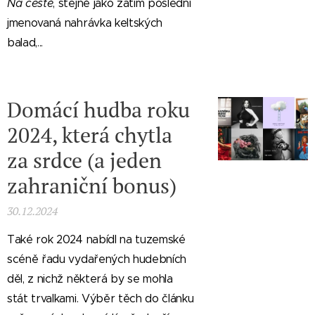
Na cestě
, stejně jako zatím poslední
jmenovaná nahrávka keltských
balad,...
Domácí hudba roku
2024, která chytla
za srdce (a jeden
zahraniční bonus)
30.12.2024
Také rok 2024 nabídl na tuzemské
scéně řadu vydařených hudebních
děl, z nichž některá by se mohla
stát trvalkami. Výběr těch do článku