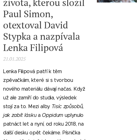
života, kterou složil
Paul Simon,
otextoval David
Stypka a nazpívala
Lenka Filipová
21.01.2025
Lenka Filipová patří k těm
zpěvačkám, které si s tvorbou
nového materiálu dávají načas. Když
už ale zamíří do studia, výsledek
stojí za to. Mezi alby
Tisíc způsobů,
jak zabít lásku
a
Oppidum
uplynulo
patnáct let a nyní, od roku 2018, na
další desku opět čekáme. Písnička