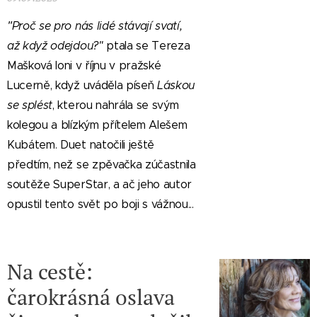
"
Proč se pro nás lidé stávají svatí,
až když odejdou?"
ptala se Tereza
Mašková loni v říjnu v pražské
Lucerně, když uváděla píseň
Láskou
se splést
, kterou nahrála se svým
kolegou a blízkým přítelem Alešem
Kubátem. Duet natočili ještě
předtím, než se zpěvačka zúčastnila
soutěže SuperStar, a ač jeho autor
opustil tento svět po boji s vážnou...
Na cestě:
čarokrásná oslava