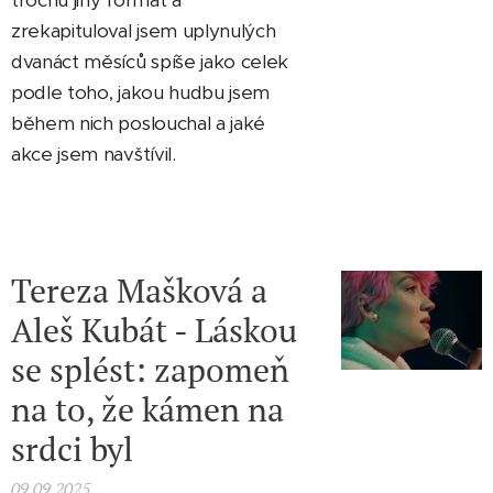
zrekapituloval jsem uplynulých
dvanáct měsíců spíše jako celek
podle toho, jakou hudbu jsem
během nich poslouchal a jaké
akce jsem navštívil.
Tereza Mašková a
Aleš Kubát - Láskou
se splést: zapomeň
na to, že kámen na
srdci byl
09.09.2025