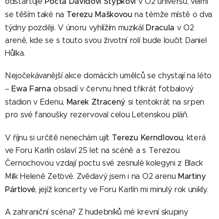
Pocta Davidovi Stypkovi
odstartuje
v O2 universu, velmi
Terezu Maškovou
se těším také na
na témže místě o dva
Dracula
týdny později. V únoru vyhlížím muzikál
v O2
areně, kde se s touto svou životní rolí bude loučit Daniel
Hůlka.
Nejočekávanější akce domácích umělců se chystají na léto
Ewa Farna
–
obsadí v červnu hned třikrát fotbalový
Marek Ztracený
stadion v Edenu,
si tentokrát na srpen
pro své fanoušky rezervoval celou Letenskou pláň.
Terezu Kerndlovou
V říjnu si určitě nenechám ujít
, která
ve Foru Karlín oslaví 25 let na scéně a s Terezou
Černochovou vzdají poctu své zesnulé kolegyni z Black
Martiny
Milk Heleně Zeťové. Zvědavý jsem i na O2 arenu
Pártlové
, jejíž koncerty ve Foru Karlín mi minulý rok unikly.
A zahraniční scéna? Z hudebníků mé krevní skupiny