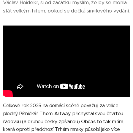
Václav Hoidekr, si od začátku myslím, že by se mohla
stát velkým hitem, pokud se dočká singlového vydání.
Celkově rok 2025 na domácí scéně považuji za velice
Thom Artway
plodný. Písničkář
přichystal svou čtvrtou
Občas to tak mám
řadovku (a druhou česky zpívanou)
,
která oproti předchozí Trhám mraky působí jako více