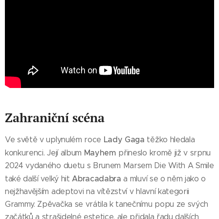
Zahraniční scéna
Lady Gaga
Ve světě v uplynulém roce
těžko hledala
Mayhem
konkurenci. Její album
přineslo kromě již v srpnu
2024 vydaného duetu s Brunem Marsem Die With A Smile
Abracadabra
také další velký hit
a mluví se o něm jako o
nejžhavějším adeptovi na vítězství v hlavní kategorii
Grammy. Zpěvačka se vrátila k tanečnímu popu ze svých
začátků a strašidelné estetice, ale přidala řadu dalších