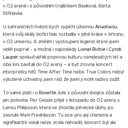
v O2 areně i s původním trojlístkem Basiková, Bárta,
Střihavka.
Anastaciu
U zahraničních hvězd bych vypíchl úžasnou
,
která svůj skály bořící hlas rozbalila v plné kráse v březnu
v O2 universu. A zmíním i vystoupení legend, které jsem
Lionel Richie
Cyndi
viděl poprvé - a možná i naposledy.
i
Lauper
spoluutvářeli popovou kulturu osmdesátých let a
oba loni zavítali do O2 areny – a byť zrovna koncert
interpretky hitů Time After Time nebo True Colors nebyl
vyloženě úchvatný, jsem rád, že jsem ji mohl naživo zažít.
Roxette
To samé platí i o
, kde z původní dvojice zůstala
jen polovina. Per Gessle přijel v listopadu do O2 areny s
Lenou Philipsson, která se zhostila pěvecké úlohy po
zesnulé Marii Fredriksson. Tu sice pro její charisma a
signifikantní vokál nelze zcela nahradit, koncert byl ale