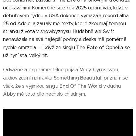
očekáváními. Komerčně sice rok 2025 opanovala, když v
debutovém týdnu v USA dokonce vymazala rekord alba
25 od Adele, a zaujaly mě texty, které zkoumají temnou
stránku života v showbyznysu. Hudebně ale Swift
nenavázala na své nejlepší počiny a deska mě poměrně
The Fate of Ophelia
rychle omrzela – i když ze singlu
se
už nyní stal velký hit.
Miley Cyrus
Odvážně a experimentálně pojala
svou
Something Beautiful
audiovizuální nahrávku
, přiznám se
End Of The World
však, že s výjimkou singlu
v duchu
Abby mě toto dílo nechalo chladným.