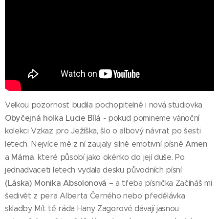
Velkou pozornost budila pochopitelně i nová studiovka
Obyčejná holka Lucie Bílá
- pokud pomineme vánoční
kolekci Vzkaz pro Ježíška, šlo o albový návrat po šesti
Amen
letech. Nejvíce mě z ní zaujaly silně emotivní písně
Máma
a
, které působí jako okénko do její duše. Po
jednadvaceti letech vydala desku původních písní
(Láska)
Monika Absolonová
– a třeba písnička Začínáš mi
šedivět z pera Alberta Černého nebo předělávka
skladby Mít tě ráda Hany Zagorové dávají jasnou