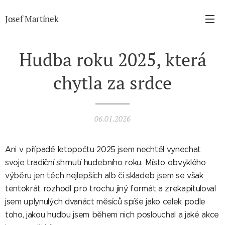
Josef Martínek
Hudba roku 2025, která
chytla za srdce
06.01.2026
Ani v případě letopočtu 2025 jsem nechtěl vynechat
svoje tradiční shrnutí hudebního roku. Místo obvyklého
výběru jen těch nejlepších alb či skladeb jsem se však
tentokrát rozhodl pro trochu jiný formát a zrekapituloval
jsem uplynulých dvanáct měsíců spíše jako celek podle
toho, jakou hudbu jsem během nich poslouchal a jaké akce