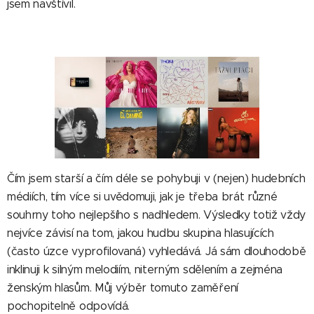
jsem navštívil.
Čím jsem starší a čím déle se pohybuji v (nejen) hudebních
médiích, tím více si uvědomuji, jak je třeba brát různé
souhrny toho nejlepšího s nadhledem. Výsledky totiž vždy
nejvíce závisí na tom, jakou hudbu skupina hlasujících
(často úzce vyprofilovaná) vyhledává. Já sám dlouhodobě
inklinuji k silným melodiím, niterným sdělením a zejména
ženským hlasům. Můj výběr tomuto zaměření
pochopitelně odpovídá.