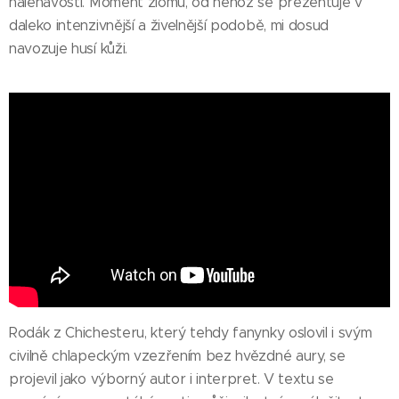
naléhavosti. Moment zlomu, od něhož se prezentuje v
daleko intenzivnější a živelnější podobě, mi dosud
navozuje husí kůži.
Rodák z Chichesteru, který tehdy fanynky oslovil i svým
civilně chlapeckým vzezřením bez hvězdné aury, se
projevil jako výborný autor i interpret. V textu se