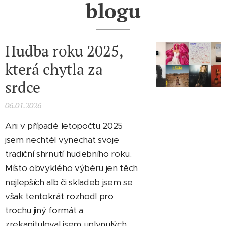
blogu
Hudba roku 2025,
která chytla za
srdce
06.01.2026
Ani v případě letopočtu 2025
jsem nechtěl vynechat svoje
tradiční shrnutí hudebního roku.
Místo obvyklého výběru jen těch
nejlepších alb či skladeb jsem se
však tentokrát rozhodl pro
trochu jiný formát a
zrekapituloval jsem uplynulých