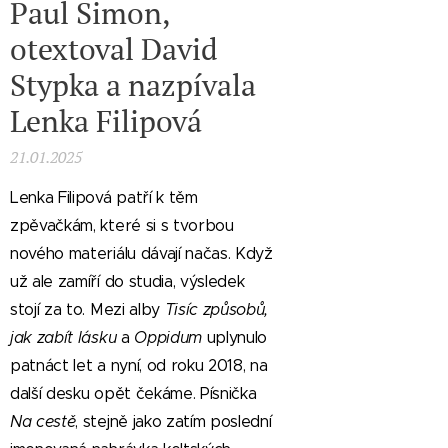
Paul Simon,
otextoval David
Stypka a nazpívala
Lenka Filipová
21.01.2025
Lenka Filipová patří k těm
zpěvačkám, které si s tvorbou
nového materiálu dávají načas. Když
už ale zamíří do studia, výsledek
stojí za to. Mezi alby
Tisíc způsobů,
jak zabít lásku
a
Oppidum
uplynulo
patnáct let a nyní, od roku 2018, na
další desku opět čekáme. Písnička
Na cestě
, stejně jako zatím poslední