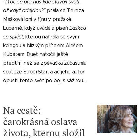
"
Proč se pro nás lidé stávají svatí,
až když odejdou?"
ptala se Tereza
Mašková loni v říjnu v pražské
Lucerně, když uváděla píseň
Láskou
se splést
, kterou nahrála se svým
kolegou a blízkým přítelem Alešem
Kubátem. Duet natočili ještě
předtím, než se zpěvačka zúčastnila
soutěže SuperStar, a ač jeho autor
opustil tento svět po boji s vážnou...
Na cestě:
čarokrásná oslava
života, kterou složil