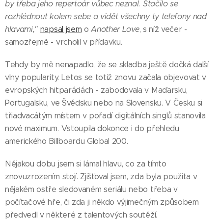
by třeba jeho repertoár vůbec neznal. Stačilo se
rozhlédnout kolem sebe a vidět všechny ty telefony nad
hlavami,"
napsal jsem
o
Another Love
, s níž večer -
samozřejmě - vrcholil v přídavku.
Tehdy by mě nenapadlo, že se skladba ještě dočká další
vlny popularity. Letos se totiž znovu začala objevovat v
evropských hitparádách - zabodovala v Maďarsku,
Portugalsku, ve Švédsku nebo na Slovensku. V Česku si
třiadvacátým místem v pořadí digitálních singlů stanovila
nové maximum. Vstoupila dokonce i do přehledu
amerického Billboardu Global 200.
Nějakou dobu jsem si lámal hlavu, co za tímto
znovuzrozením stojí. Zjišťoval jsem, zda byla použita v
nějakém ostře sledovaném seriálu nebo třeba v
počítačové hře, či zda ji někdo výjimečným způsobem
předvedl v některé z talentových soutěží.