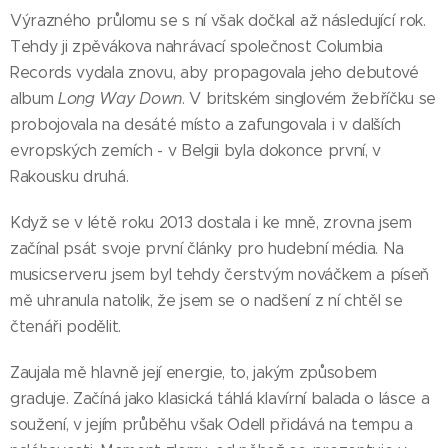
Výrazného průlomu se s ní však dočkal až následující rok.
Tehdy ji zpěvákova nahrávací společnost Columbia
Records vydala znovu, aby propagovala jeho debutové
album
Long Way Down
. V britském singlovém žebříčku se
probojovala na desáté místo a zafungovala i v dalších
evropských zemích - v Belgii byla dokonce první, v
Rakousku druhá.
Když se v létě roku 2013 dostala i ke mně, zrovna jsem
začínal psát svoje první články pro hudební média. Na
musicserveru jsem byl tehdy čerstvým nováčkem a píseň
mě uhranula natolik, že jsem se o nadšení z ní chtěl se
čtenáři podělit.
Zaujala mě hlavně její energie, to, jakým způsobem
graduje. Začíná jako klasická táhlá klavírní balada o lásce a
soužení, v jejím průběhu však Odell přidává na tempu a