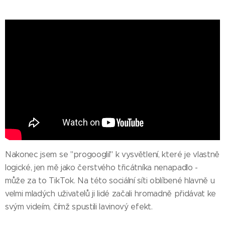
Nakonec jsem se "progooglil" k vysvětlení, které je vlastně
logické, jen mě jako čerstvého třicátníka nenapadlo -
může za to TikTok. Na této sociální síti oblíbené hlavně u
velmi mladých uživatelů ji lidé začali hromadně přidávat ke
svým videím, čímž spustili lavinový efekt.