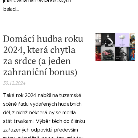
jmenovaná nahrávka keltských
balad,...
Domácí hudba roku
2024, která chytla
za srdce (a jeden
zahraniční bonus)
30.12.2024
Také rok 2024 nabídl na tuzemské
scéně řadu vydařených hudebních
děl, z nichž některá by se mohla
stát trvalkami. Výběr těch do článku
zařazených odpovídá především