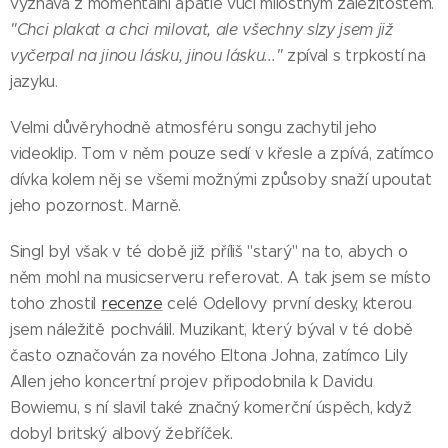
vyznává z momentální apatie vůči milostným záležitostem.
"
Chci plakat a chci milovat, ale všechny slzy jsem již
vyčerpal na jinou lásku,
jinou lásku
..."
zpíval s trpkostí na
jazyku.
Velmi důvěryhodně atmosféru songu zachytil jeho
videoklip. Tom v něm pouze sedí v křesle a zpívá, zatímco
dívka kolem něj se všemi možnými způsoby snaží upoutat
jeho pozornost. Marně.
Singl byl však v té době již příliš "starý" na to, abych o
něm mohl na musicserveru referovat. A tak jsem se místo
toho zhostil
recenze
celé Odellovy první desky, kterou
jsem náležitě pochválil. Muzikant, který býval v té době
často označován za nového Eltona Johna, zatímco Lily
Allen jeho koncertní projev připodobnila k Davidu
Bowiemu, s ní slavil také značný komerční úspěch, když
dobyl britský albový žebříček.