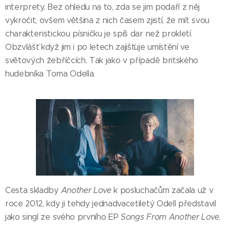
interprety. Bez ohledu na to, zda se jim podaří z něj
vykročit, ovšem většina z nich časem zjistí, že mít svou
charakteristickou písničku je spíš dar než prokletí.
Obzvlášť když jim i po letech zajišťuje umístění ve
světových žebříčcích. Tak jako v případě britského
hudebníka Toma Odella.
Cesta skladby
Another Love
k posluchačům začala už v
roce 2012, kdy ji tehdy jednadvacetiletý Odell představil
jako singl ze svého prvního EP
Songs From Another Love.