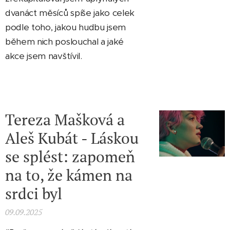
dvanáct měsíců spíše jako celek
podle toho, jakou hudbu jsem
během nich poslouchal a jaké
akce jsem navštívil.
Tereza Mašková a
Aleš Kubát - Láskou
se splést: zapomeň
na to, že kámen na
srdci byl
09.09.2025