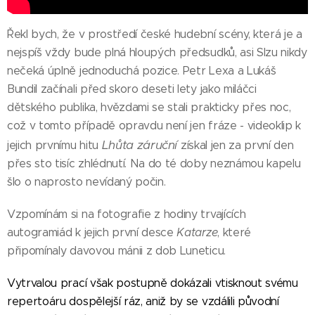
Řekl bych, že v prostředí české hudební scény, která je a
nejspíš vždy bude plná hloupých předsudků, asi Slzu nikdy
nečeká úplně jednoduchá pozice. Petr Lexa a Lukáš
Bundil začínali před skoro deseti lety jako miláčci
dětského publika, hvězdami se stali prakticky přes noc,
což v tomto případě opravdu není jen fráze - videoklip k
Lhůta záruční
jejich prvnímu hitu
získal jen za první den
přes sto tisíc zhlédnutí. Na do té doby neznámou kapelu
šlo o naprosto nevídaný počin.
Vzpomínám si na fotografie z hodiny trvajících
autogramiád k jejich první desce
Katarze
, které
připomínaly davovou mánii z dob Luneticu.
Vytrvalou prací však postupně dokázali vtisknout svému
repertoáru dospělejší ráz, aniž by se vzdálili původní