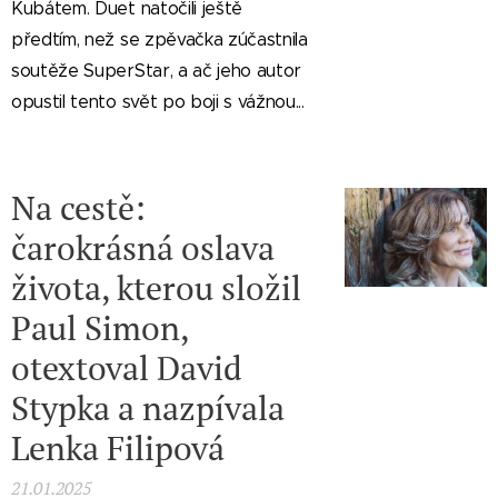
Kubátem. Duet natočili ještě
předtím, než se zpěvačka zúčastnila
soutěže SuperStar, a ač jeho autor
opustil tento svět po boji s vážnou...
Na cestě:
čarokrásná oslava
života, kterou složil
Paul Simon,
otextoval David
Stypka a nazpívala
Lenka Filipová
21.01.2025