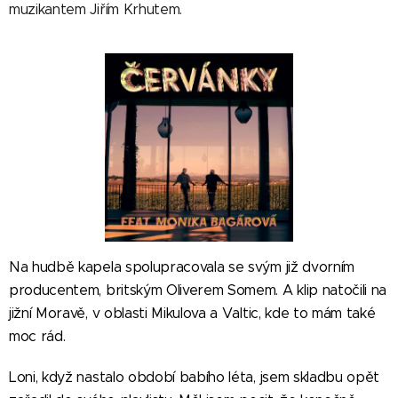
muzikantem Jiřím Krhutem.
Na hudbě kapela spolupracovala se svým již dvorním
producentem, britským Oliverem Somem. A klip natočili na
jižní Moravě, v oblasti Mikulova a Valtic, kde to mám také
moc rád.
Loni, když nastalo období babího léta, jsem skladbu opět