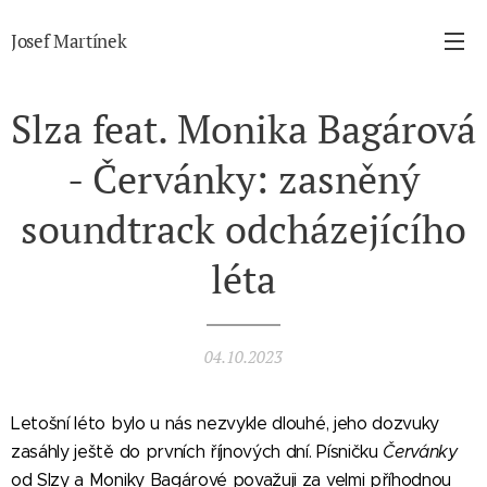
Josef Martínek
Slza feat. Monika Bagárová
- Červánky: zasněný
soundtrack odcházejícího
léta
04.10.2023
Letošní léto bylo u nás nezvykle dlouhé, jeho dozvuky
zasáhly ještě do prvních říjnových dní. Písničku
Červánky
od Slzy a Moniky Bagárové považuji za velmi příhodnou