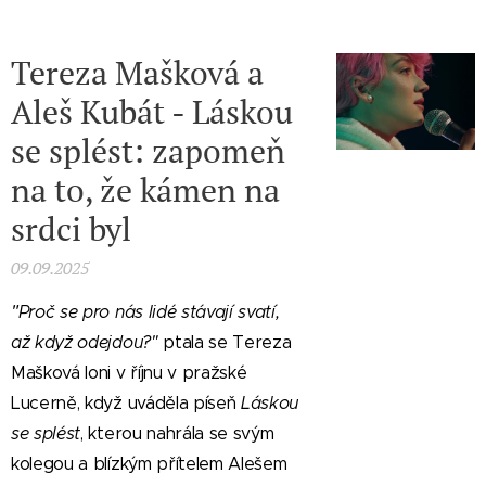
Tereza Mašková a
Aleš Kubát - Láskou
se splést: zapomeň
na to, že kámen na
srdci byl
09.09.2025
"
Proč se pro nás lidé stávají svatí,
až když odejdou?"
ptala se Tereza
Mašková loni v říjnu v pražské
Lucerně, když uváděla píseň
Láskou
se splést
, kterou nahrála se svým
kolegou a blízkým přítelem Alešem