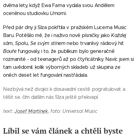
dvěma lety, když Ewa Farna vydala svou Andělem
oceněnou studiovku
Umami.
Před pár dny ji Slza pokřtila v pražském Lucerna Music
Baru. Potěšilo mě, že i naživo nové písničky jako
Každej
sám, Spolu, Se svým stínem
nebo trvanlivý rádiový hit
Bouře
fungovaly, i to, že publikum bylo generačně
rozmanité - od teenagerů až po čtyřicátníky. Navíc jsem si
tam uvědomil, kolik výborných skladeb už skupina ze
oněch deset let fungování nastřádala.
Nezbývá než dvojici k dosavadní cestě pogratulovat a
těšit se, čím dalším nás Slza ještě překvapí.
text:
Josef Martínek
, foto: Universal Music
Líbil se vám článek a chtěli byste