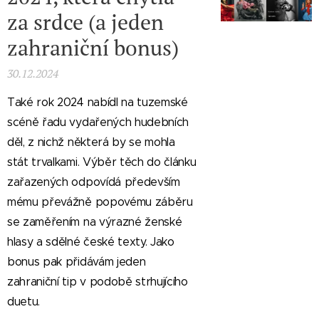
za srdce (a jeden
zahraniční bonus)
30.12.2024
Také rok 2024 nabídl na tuzemské
scéně řadu vydařených hudebních
děl, z nichž některá by se mohla
stát trvalkami. Výběr těch do článku
zařazených odpovídá především
mému převážně popovému záběru
se zaměřením na výrazné ženské
hlasy a sdělné české texty. Jako
bonus pak přidávám jeden
zahraniční tip v podobě strhujícího
duetu.