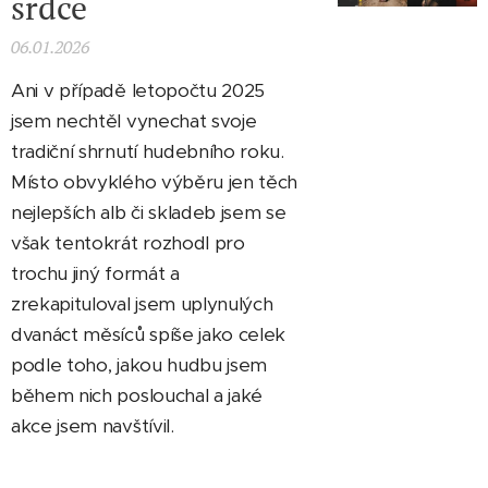
srdce
06.01.2026
Ani v případě letopočtu 2025
jsem nechtěl vynechat svoje
tradiční shrnutí hudebního roku.
Místo obvyklého výběru jen těch
nejlepších alb či skladeb jsem se
však tentokrát rozhodl pro
trochu jiný formát a
zrekapituloval jsem uplynulých
dvanáct měsíců spíše jako celek
podle toho, jakou hudbu jsem
během nich poslouchal a jaké
akce jsem navštívil.