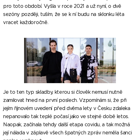
pro toto období. Vyšla v roce 2021 a už nyní, o dvě
sezóny později, tuším, že se k ní budu na sklonku léta
vracet každoročně.
Je to ten typ skladby, kterou si člověk nemusí nutně
zamilovat hned na první poslech. Vzpomínám si, že při
jejím říjnovém uvedení před dvěma lety v Česku zdaleka
nepanovalo tak teplé počasí jako ve stejné době letos.
Naopak, začínala tehdy další etapa covidu, a tak možná
její nálada v záplavě všech špatných zpráv neměla šanci