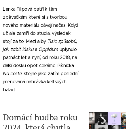
Lenka Filipová patří k těm
zpěvačkám, které si s tvorbou
nového materiálu dávají načas. Když
už ale zamíří do studia, výsledek
stojí za to. Mezi alby
Tisíc způsobů,
jak zabít lásku
a
Oppidum
uplynulo
patnáct let a nyní, od roku 2018, na
další desku opět čekáme. Písnička
Na cestě
, stejně jako zatím poslední
jmenovaná nahrávka keltských
balad,...
Domácí hudba roku
2024, která chytla