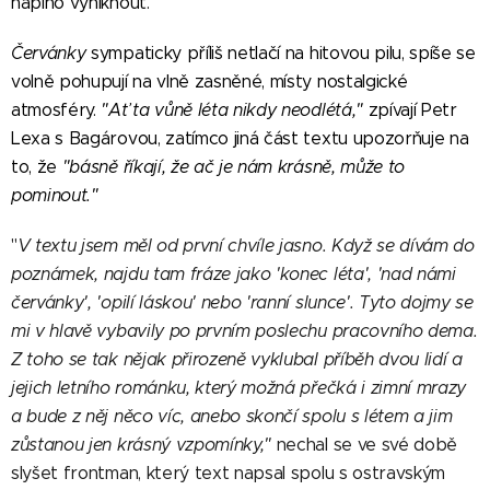
naplno vyniknout.
Červánky
sympaticky příliš netlačí na hitovou pilu, spíše se
volně pohupují na vlně zasněné, místy nostalgické
atmosféry.
"Ať ta vůně léta nikdy neodlétá,"
zpívají Petr
Lexa s Bagárovou, zatímco jiná část textu upozorňuje na
to, že
"básně říkají, že ač je nám krásně, může to
pominout."
"
V textu jsem měl od první chvíle jasno. Když se dívám do
poznámek, najdu tam fráze jako 'konec léta', 'nad námi
červánky', 'opilí láskou' nebo 'ranní slunce'. Tyto dojmy se
mi v hlavě vybavily po prvním poslechu pracovního dema.
Z toho se tak nějak přirozeně vyklubal příběh dvou lidí a
jejich letního románku, který možná přečká i zimní mrazy
a bude z něj něco víc, anebo skončí spolu s létem a jim
zůstanou jen krásný vzpomínky,"
nechal se ve své době
slyšet frontman, který text napsal spolu s ostravským