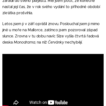
zařadil do svého playlistu. Měl jsem pocit, že konečně
nastal její čas, že v rok svého vydání to příhodné období
zkrátka prošvihla.
Letos jsem ji v září oprášil znovu. Poslouchal jsem ji mimo
jiné u moře na Mallorce, zatímco jsem pozoroval západ
slunce. Zrovna v tu dobu navíc Slze vyšla čtvrtá řadová
deska
Monodrama
, na níž
Červánky
nechybějí.