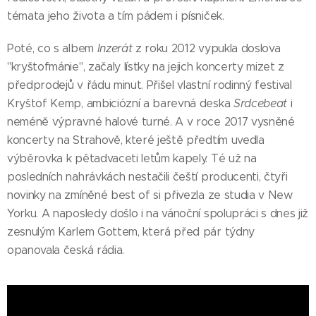
témata jeho života a tím pádem i písniček.
Poté, co s albem
Inzerát
z roku 2012 vypukla doslova
"kryštofmánie", začaly lístky na jejich koncerty mizet z
předprodejů v řádu minut. Přišel vlastní rodinný festival
Kryštof Kemp, ambiciózní a barevná deska
Srdcebeat
i
neméně výpravné halové turné. A v roce 2017 vysněné
koncerty na Strahově, které ještě předtím uvedla
výběrovka k pětadvaceti letům kapely. Té už na
posledních nahrávkách nestačili čeští producenti, čtyři
novinky na zmíněné best of si přivezla ze studia v New
Yorku. A naposledy došlo i na vánoční spolupráci s dnes již
zesnulým Karlem Gottem, která před pár týdny
opanovala česká rádia.