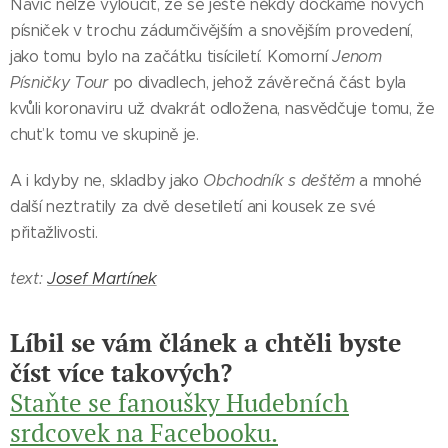
Navíc nelze vyloučit, že se ještě někdy dočkáme nových
písniček v trochu zádumčivějším a snovějším provedení,
jako tomu bylo na začátku tisíciletí. Komorní
Jenom
Písničky Tour
po divadlech, jehož závěrečná část byla
kvůli koronaviru už dvakrát odložena, nasvědčuje tomu, že
chuť k tomu ve skupině je.
A i kdyby ne, skladby jako
Obchodník s deštěm
a mnohé
další neztratily za dvě desetiletí ani kousek ze své
přitažlivosti.
text:
Josef Martínek
Líbil se vám článek a chtěli byste
číst více takových?
Staňte se fanoušky Hudebních
srdcovek na Facebooku.