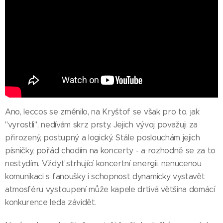
Ano, leccos se změnilo, na Kryštof se však pro to, jak
"vyrostli", nedívám skrz prsty. Jejich vývoj považuji za
přirozený, postupný a logický. Stále poslouchám jejich
písničky, pořád chodím na koncerty - a rozhodně se za to
nestydím. Vždyť strhující koncertní energii, nenucenou
komunikaci s fanoušky i schopnost dynamicky vystavět
atmosféru vystoupení může kapele drtivá většina domácí
konkurence leda závidět.