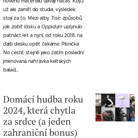
nového materiálu dávají načas. Když
už ale zamíří do studia, výsledek
stojí za to. Mezi alby
Tisíc způsobů,
jak zabít lásku
a
Oppidum
uplynulo
patnáct let a nyní, od roku 2018, na
další desku opět čekáme. Písnička
Na cestě
, stejně jako zatím poslední
jmenovaná nahrávka keltských
balad,...
Domácí hudba roku
2024, která chytla
za srdce (a jeden
zahraniční bonus)