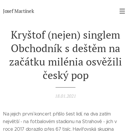
Josef Martínek
Kryštof (nejen) singlem
Obchodník s deštěm na
začátku milénia osvěžili
český pop
18.01.2021
Na jejich první koncert přišlo šest lidí, na dva zatím
největší - na fotbalovém stadionu na Strahově - jich v
roce 2017 dorazilo přes 67 tisíc. Havířovská skupina