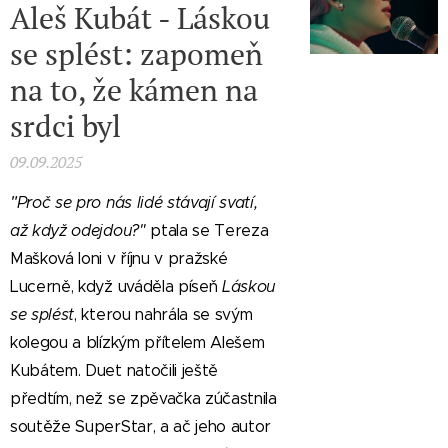
Aleš Kubát - Láskou
se splést: zapomeň
na to, že kámen na
srdci byl
09.09.2025
"
Proč se pro nás lidé stávají svatí,
až když odejdou?"
ptala se Tereza
Mašková loni v říjnu v pražské
Lucerně, když uváděla píseň
Láskou
se splést
, kterou nahrála se svým
kolegou a blízkým přítelem Alešem
Kubátem. Duet natočili ještě
předtím, než se zpěvačka zúčastnila
soutěže SuperStar, a ač jeho autor