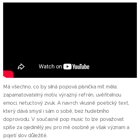
Má všechno, co by silná popová písnička mít měla:
zapamatovatelný motiv, výrazný refrén, uvěřitelnou
emoci, netuctový zvuk. A navrch vkusně poetický text,
který dává smysl i sám o sobě, bez hudebního
doprovodu. V současné pop music to lze považovat
spíše za ojedinělý jev, pro mě osobně je však význam a
pojetí slov důležité.