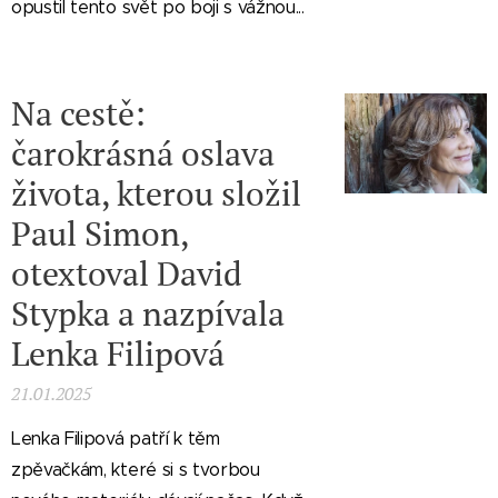
opustil tento svět po boji s vážnou...
Na cestě:
čarokrásná oslava
života, kterou složil
Paul Simon,
otextoval David
Stypka a nazpívala
Lenka Filipová
21.01.2025
Lenka Filipová patří k těm
zpěvačkám, které si s tvorbou