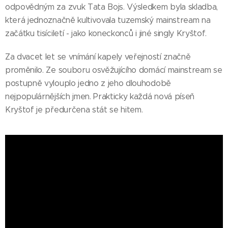
odpovědným za zvuk Tata Bojs. Výsledkem byla skladba,
která jednoznačně kultivovala tuzemský mainstream na
začátku tisíciletí - jako koneckonců i jiné singly Kryštof.
Za dvacet let se vnímání kapely veřejností značně
proměnilo. Ze souboru osvěžujícího domácí mainstream se
postupně vylouplo jedno z jeho dlouhodobě
nejpopulárnějších jmen. Prakticky každá nová píseň
Kryštof je předurčena stát se hitem.