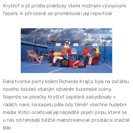
Kryštof si již prošla prakticky všemi možnými vývojovými
fázemi. A přirozeně se proměňoval i její repertoár.
Raná tvorba party kolem Richarda Krajča byla na začátku
nového tisíciletí vítaným oživením tuzemské scény.
Nejenže se písničky Kryštof úspěšně zabydlovaly v
rádiích, navíc na kapelu pěla ódy téměř všechna hudební
média. Kritici oceňovali její nápadité pojetí popu, které se
u nás od tehdejší běžné mainstreamové produkce značně
lišilo.