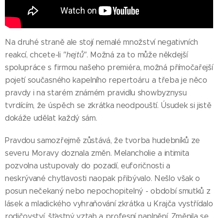
Na druhé straně ale stojí nemalé množství negativních
reakcí, chcete-li
"hejtů"
. Možná za to může někdejší
spolupráce s firmou našeho premiéra, možná přímočařejší
pojetí současného kapelního repertoáru a třeba je něco
pravdy i na starém známém pravidlu showbyznysu
tvrdícím, že úspěch se zkrátka neodpouští. Úsudek si jistě
dokáže udělat každý sám.
Pravdou samozřejmě zůstává, že tvorba hudebníků ze
severu Moravy doznala změn. Melancholie a intimita
pozvolna ustupovaly do pozadí, euforičnosti a
neskrývané chytlavosti naopak přibývalo. Nešlo však o
posun nečekaný nebo nepochopitelný - období smutků z
lásek a mladického vyhraňování zkrátka u Krajča vystřídalo
rodičovství, šťastný vztah a profesní naplnění. Změnila se