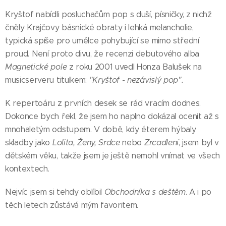
Kryštof nabídli posluchačům pop s duší, písničky, z nichž
čněly Krajčovy básnické obraty i lehká melancholie,
typická spíše pro umělce pohybující se mimo střední
proud. Není proto divu, že recenzi debutového alba
Magnetické pole
z roku 2001 uvedl Honza Balušek na
musicserveru titulkem:
"Kryštof - nezávislý pop".
K repertoáru z prvních desek se rád vracím dodnes.
Dokonce bych řekl, že jsem ho naplno dokázal ocenit až s
mnohaletým odstupem. V době, kdy éterem hýbaly
skladby jako
Lolita, Ženy, Srdce
nebo
Zrcadlení
, jsem byl v
dětském věku, takže jsem je ještě nemohl vnímat ve všech
kontextech.
Nejvíc jsem si tehdy oblíbil
Obchodníka s deštěm
. A i po
těch letech zůstává mým favoritem.