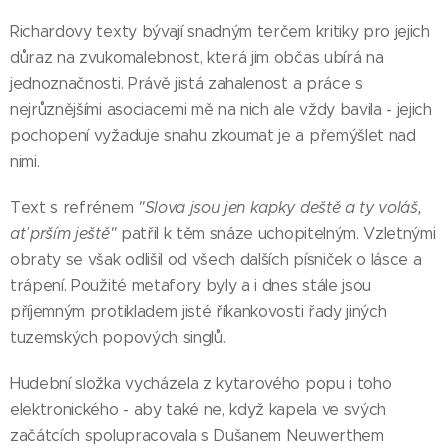
Richardovy texty bývají snadným terčem kritiky pro jejich
důraz na zvukomalebnost, která jim občas ubírá na
jednoznačnosti. Právě jistá zahalenost a práce s
nejrůznějšími asociacemi mě na nich ale vždy bavila - jejich
pochopení vyžaduje snahu zkoumat je a přemýšlet nad
nimi.
Text s refrénem
"Slova jsou jen kapky deště a ty voláš,
ať prším ještě"
patřil k těm snáze uchopitelným. Vzletnými
obraty se však odlišil od všech dalších písniček o lásce a
trápení. Použité metafory byly a i dnes stále jsou
příjemným protikladem jisté říkankovosti řady jiných
tuzemských popových singlů.
Hudební složka vycházela z kytarového popu i toho
elektronického - aby také ne, když kapela ve svých
začátcích spolupracovala s Dušanem Neuwerthem