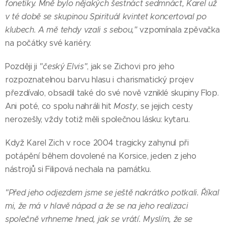
fonetiky. Mně bylo nějakých šestnáct sedmnáct, Karel už
v té době se skupinou Spirituál kvintet koncertoval po
klubech. A mě tehdy vzali s sebou,"
vzpomínala zpěvačka
na počátky své kariéry.
Později ji
"český Elvis"
, jak se Zichovi pro jeho
rozpoznatelnou barvu hlasu i charismatický projev
přezdívalo, obsadil také do své nově vzniklé skupiny Flop.
Ani poté, co spolu nahráli hit
Mosty
, se jejich cesty
nerozešly, vždy totiž měli společnou lásku: kytaru.
Když Karel Zich v roce 2004 tragicky zahynul při
potápění během dovolené na Korsice, jeden z jeho
nástrojů si Filipová nechala na památku.
"Před jeho odjezdem jsme se ještě nakrátko potkali. Říkal
mi, že má v hlavě nápad a že se na jeho realizaci
společně vrhneme hned, jak se vrátí. Myslím, že se