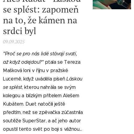
se splést: zapomeň
na to, že kámen na
srdci byl
09.09.2025
"
Proč se pro nás lidé stávají svatí,
až když odejdou?"
ptala se Tereza
Mašková loni v říjnu v pražské
Lucerně, když uváděla píseň
Láskou
se splést
, kterou nahrála se svým
kolegou a blízkým přítelem Alešem
Kubátem. Duet natočili ještě
předtím, než se zpěvačka zúčastnila
soutěže SuperStar, a ač jeho autor
opustil tento svět po boji s vážnou...