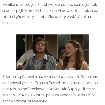
zkrátka s tím, co je nám blízké a o co nechceme jen tak
snadno přijít. Karel Zich a Lenka Filipová o tom zpívali už
před čtyřiceti lety - a písnička
Mosty
zůstává aktuální
stále.
Lost In Love
Skladbu s původním názvem
složil koncem
sedmdesátých let Graham Russell pro svou domovskou
australskou softrockovou skupinu Air Supply. Hitem se
stala i v USA a už krátce po jejím uvedení v lednu 1980
začaly vznikat předělávky.