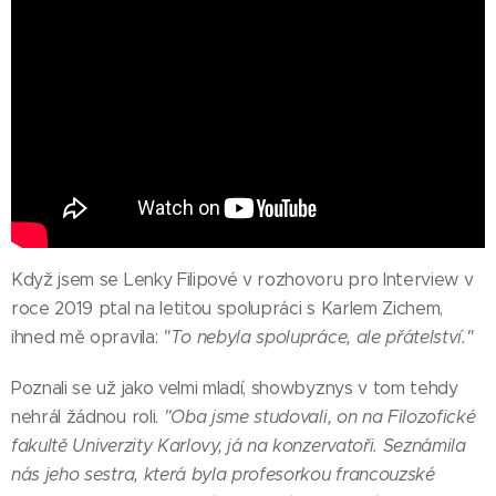
Když jsem se Lenky Filipové v rozhovoru pro Interview v
roce 2019 ptal na letitou spolupráci s Karlem Zichem,
ihned mě opravila:
"To nebyla spolupráce, ale přátelství."
Poznali se už jako velmi mladí, showbyznys v tom tehdy
nehrál žádnou roli.
"Oba jsme studovali, on na Filozofické
fakultě Univerzity Karlovy, já na konzervatoři. Seznámila
nás jeho sestra, která byla profesorkou francouzské