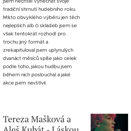
jsem nechtěl vynechat svoje
tradiční shrnutí hudebního roku.
Místo obvyklého výběru jen těch
nejlepších alb či skladeb jsem se
však tentokrát rozhodl pro
trochu jiný formát a
zrekapituloval jsem uplynulých
dvanáct měsíců spíše jako celek
podle toho, jakou hudbu jsem
během nich poslouchal a jaké
akce jsem navštívil.
Tereza Mašková a
Aleš Kubát - Láskou