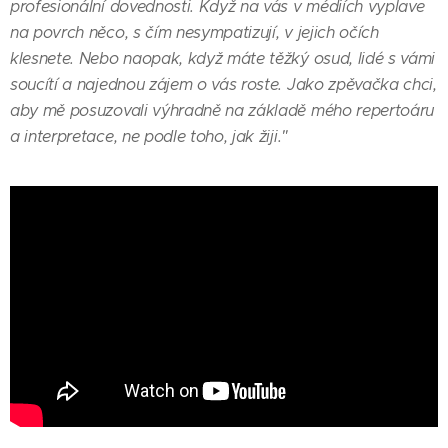
profesionální dovednosti. Když na vás v médiích vyplave
na povrch něco, s čím nesympatizují, v jejich očích
klesnete. Nebo naopak, když máte těžký osud, lidé s vámi
soucítí a najednou zájem o vás roste. Jako zpěvačka chci,
aby mě posuzovali výhradně na základě mého repertoáru
a interpretace, ne podle toho, jak žiji."