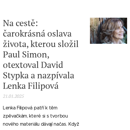
Na cestě:
čarokrásná oslava
života, kterou složil
Paul Simon,
otextoval David
Stypka a nazpívala
Lenka Filipová
21.01.2025
Lenka Filipová patří k těm
zpěvačkám, které si s tvorbou
nového materiálu dávají načas. Když