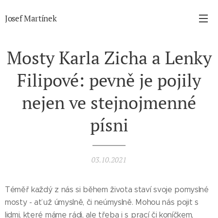
Josef Martínek
Mosty Karla Zicha a Lenky
Filipové: pevně je pojily
nejen ve stejnojmenné
písni
03.10.2021
Téměř každý z nás si během života staví svoje pomyslné
mosty - ať už úmyslně, či neúmyslně. Mohou nás pojit s
lidmi, které máme rádi, ale třeba i s prací či koníčkem,