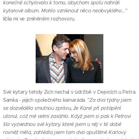
konečně schylovalo k tomu, abychom spolu nahráli
kytarové album. Mohlo vzniknout něco neobvyklého..."
líčila mi ve zmíněném rozhovoru.
Své kytary tehdy Zich nechal v údržbě v Dejvicích u Petra
Samka - jejich společného kamaráda.
"Za dva týdny jsem
se dozvěděla smutnou zprávu, že Karel při potápění
utonul, což mě velmi zasáhlo. Když jsem si pak k Petrovi
šla vyzvednou své kytary, které jsem u něj v té době
rovněž měla, zahlédla jsem tam dva opuštěné Karlovy