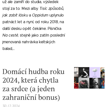
už ale zamíří do studia, výsledek
stojí za to. Mezi alby
Tisíc způsobů,
jak zabít lásku
a
Oppidum
uplynulo
patnáct let a nyní, od roku 2018, na
další desku opět čekáme. Písnička
Na cestě
, stejně jako zatím poslední
jmenovaná nahrávka keltských
balad,...
Domácí hudba roku
2024, která chytla
za srdce (a jeden
zahraniční bonus)
30.12.2024