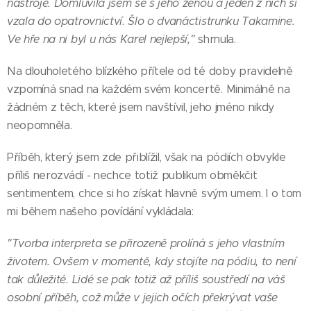
nástroje. Domluvila jsem se s jeho ženou a jeden z nich si
vzala do opatrovnictví. Šlo o dvanáctistrunku Takamine.
Ve hře na ni byl u nás Karel nejlepší,"
shrnula.
Na dlouholetého blízkého přítele od té doby pravidelně
vzpomíná snad na každém svém koncertě. Minimálně na
žádném z těch, které jsem navštívil, jeho jméno nikdy
neopomněla.
Příběh, který jsem zde přiblížil, však na pódiích obvykle
příliš nerozvádí - nechce totiž publikum obměkčit
sentimentem, chce si ho získat hlavně svým umem. I o tom
mi během našeho povídání vykládala:
"Tvorba interpreta se přirozeně prolíná s jeho vlastním
životem. Ovšem v momentě, kdy stojíte na pódiu, to není
tak důležité. Lidé se pak totiž až příliš soustředí na váš
osobní příběh, což může v jejich očích překrývat vaše