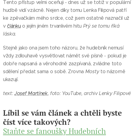
Tento přístup velmi oceňuji - dnes už se totiž v populární
hudbě vidí vzácně. Nejen díky tomu Lenka Filipová patří
ke zpěvačkám mého srdce, což jsem ostatně naznačil už
v
článku
o jejím jiném trvanlivém hitu
Prý se tomu říká
láska.
Stejně jako ona jsem toho názoru, že hudebník nemusí
vždy zdlouhavě vysvětlovat námět své písně - pokud je
dobře napsaná a věrohodně zazpívaná, zvládne toto
sdělení předat sama o sobě. Zrovna
Mosty
to názorně
ukazují.
text:
Josef Martínek
, foto: YouTube, archiv Lenky Filipové
Líbil se vám článek a chtěli byste
číst více takových?
Staňte se fanoušky Hudebních