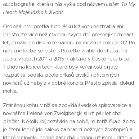
autobiografie, která u nás vyšla pod názvem
Listen To My
Heart: Moje láska k životu.
Osobitá interpretka tuto lásku k životu neztratila ani
přesto, že více než čtvrtinu svých dní, přesněji sedmnáct
let, prožila po diagnóze nádoru na mozku z roku 2002. Po
náročné léčbě se ještě s Roxette vrátila do studia i na
pódia, v letech 2011 a 2015 hráli také v České republice.
Tehdy na koncertech, které byly veřejností přijaty
rozpačitě, seděla, podle ohlasů diváků i přítomných
novinářů už nebyla v dobré kondici. Přesto zpívala, dokud
mohla.
Zmíněnou knihu, v níž se zpovídá švédské spisovatelce a
novinářce Heleně von Zweigbergk, si už pár let chci
přečíst. Několik lidí, nezávisle na sobě, mi totiž říkalo, že to
je čtení, které jde daleko za hranici běžných životopisů a
které v člověku hodně zanechá. Jednou už jsem ji držel v