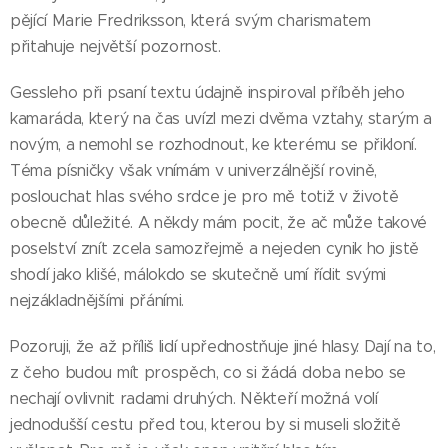
pějící Marie Fredriksson, která svým charismatem
přitahuje největší pozornost.
Gessleho při psaní textu údajně inspiroval příběh jeho
kamaráda, který na čas uvízl mezi dvěma vztahy, starým a
novým, a nemohl se rozhodnout, ke kterému se přikloní.
Téma písničky však vnímám v univerzálnější rovině,
poslouchat hlas svého srdce je pro mě totiž v životě
obecně důležité. A někdy mám pocit, že ač může takové
poselství znít zcela samozřejmě a nejeden cynik ho jistě
shodí jako klišé, málokdo se skutečně umí řídit svými
nejzákladnějšími přáními.
Pozoruji, že až příliš lidí upřednostňuje jiné hlasy. Dají na to,
z čeho budou mít prospěch, co si žádá doba nebo se
nechají ovlivnit radami druhých. Někteří možná volí
jednodušší cestu před tou, kterou by si museli složitě