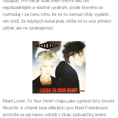
vyšlapat. Pro mě je však onen vnitřní hlas tím
nejzásadnějším a vlastně i jediným, podle kterého se
rozhoduji. I za cenu toho, že se to nemusí vždy vyplatit -
vím totiž, že kdybych konal jinak, může mi to sice přinést
užitek, ale ne spokojenost.
Píseň
Listen To Your Heart
chápu jako symbol této životní
filozofie. A zřejmě byla důležitá i pro Marii Fredriksson,
protože se její název odráží v titulu zpěvaččiny knižní