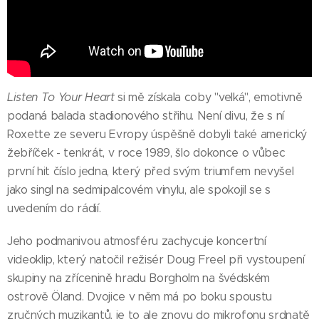
Listen To Your Heart
si mě získala coby "velká", emotivně
podaná balada stadionového střihu. Není divu, že s ní
Roxette ze severu Evropy úspěšně dobyli také americký
žebříček - tenkrát, v roce 1989, šlo dokonce o vůbec
první hit číslo jedna, který před svým triumfem nevyšel
jako singl na sedmipalcovém vinylu, ale spokojil se s
uvedením do rádií.
Jeho podmanivou atmosféru zachycuje koncertní
videoklip, který natočil režisér Doug Freel při vystoupení
skupiny na zřícenině hradu Borgholm na švédském
ostrově Öland. Dvojice v něm má po boku spoustu
zručných muzikantů, je to ale znovu do mikrofonu srdnatě