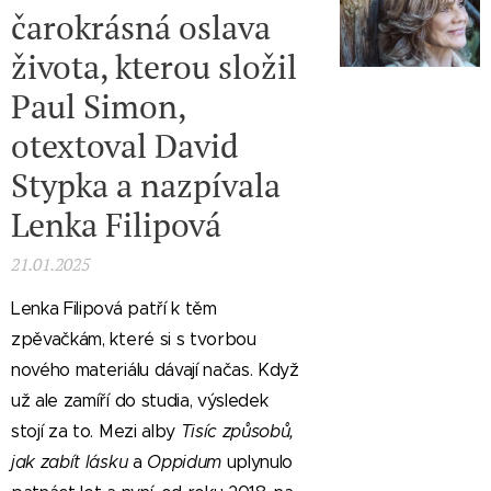
čarokrásná oslava
života, kterou složil
Paul Simon,
otextoval David
Stypka a nazpívala
Lenka Filipová
21.01.2025
Lenka Filipová patří k těm
zpěvačkám, které si s tvorbou
nového materiálu dávají načas. Když
už ale zamíří do studia, výsledek
stojí za to. Mezi alby
Tisíc způsobů,
jak zabít lásku
a
Oppidum
uplynulo