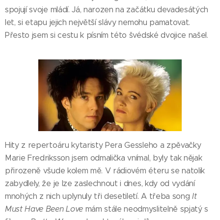
spojují svoje mládí. Já, narozen na začátku devadesátých
let, si etapu jejich největší slávy nemohu pamatovat.
Přesto jsem si cestu k písním této švédské dvojice našel.
Hity z repertoáru kytaristy Pera Gessleho a zpěvačky
Marie Fredriksson jsem odmalička vnímal, byly tak nějak
přirozeně všude kolem mě. V rádiovém éteru se natolik
zabydlely, že je lze zaslechnout i dnes, kdy od vydání
mnohých z nich uplynuly tři desetiletí. A třeba song
It
Must Have Been Love
mám stále neodmyslitelně spjatý s