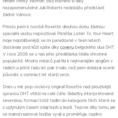
filmem
Pretty Woman
, bez kterého si díky
nezapomenutelné Julii Roberts nedokážu představit
žádné Vánoce.
Přesto jsem k tvorbě Roxette dlouhou dobu žádnou
speciální vazbu nepociťoval. Písnička
Listen To Your Heart
,
moje nejoblíbenější, se mi paradoxně v teen letech
dostávala pod kůži spíše díky
coveru
belgického dua DHT.
V roce 2006 se u nás jeho předělávka těšila ohromné
popularitě. Mnoho měsíců patřila k nejhranějším singlům v
rádiích a ještě řadu let pak trvalo, než jsem dokázal ocenit
původní, o osmnáct let starší verzi.
Dnes u mě pop-rockový originál Roxette nad plouživější
úpravou DHT vítězí na celé čáře. Skladby interpretované
severskou formací totiž řadím do kategorie těch, které se
s uplynulým časem zdají lepší a lepší. Teprve díky tomu, jak
se mainstreamová hudba vyvíjí a proměňuje, naplno