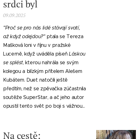
srdci byl
09.09.2025
"
Proč se pro nás lidé stávají svatí,
až když odejdou?"
ptala se Tereza
Mašková loni v říjnu v pražské
Lucerně, když uváděla píseň
Láskou
se splést
, kterou nahrála se svým
kolegou a blízkým přítelem Alešem
Kubátem. Duet natočili ještě
předtím, než se zpěvačka zúčastnila
soutěže SuperStar, a ač jeho autor
opustil tento svět po boji s vážnou...
Na cestě: