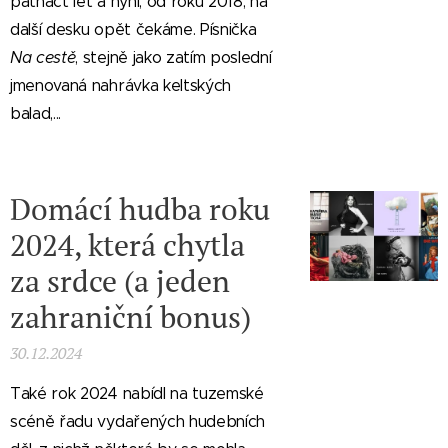
patnáct let a nyní, od roku 2018, na
další desku opět čekáme. Písnička
Na cestě
, stejně jako zatím poslední
jmenovaná nahrávka keltských
balad,...
Domácí hudba roku
2024, která chytla
za srdce (a jeden
zahraniční bonus)
30.12.2024
Také rok 2024 nabídl na tuzemské
scéně řadu vydařených hudebních