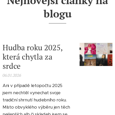
Nejnovější články na
blogu
Hudba roku 2025,
která chytla za
srdce
06.01.2026
Ani v případě letopočtu 2025
jsem nechtěl vynechat svoje
tradiční shrnutí hudebního roku.
Místo obvyklého výběru jen těch
nejlepších alb či skladeb jsem se