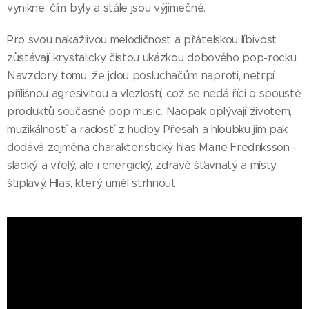
vynikne, čím byly a stále jsou výjimečné.
Pro svou nakažlivou melodičnost a přátelskou líbivost
zůstávají krystalicky čistou ukázkou dobového pop-rocku.
Navzdory tomu, že jdou posluchačům naproti, netrpí
přílišnou agresivitou a vlezlostí, což se nedá říci o spoustě
produktů současné pop music. Naopak oplývají životem,
muzikálností a radostí z hudby. Přesah a hloubku jim pak
dodává zejména charakteristický hlas Marie Fredriksson -
sladký a vřelý, ale i energický, zdravě šťavnatý a místy
štiplavý. Hlas, který uměl strhnout.