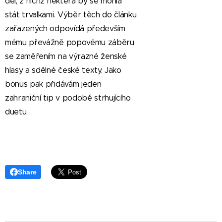
děl, z nichž některá by se mohla
stát trvalkami. Výběr těch do článku
zařazených odpovídá především
mému převážně popovému záběru
se zaměřením na výrazné ženské
hlasy a sdělné české texty. Jako
bonus pak přidávám jeden
zahraniční tip v podobě strhujícího
duetu.
Share