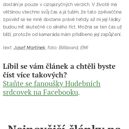
dostání je pouze v cizojazyčných verzích. V životě má
většinou všechno svůj čas a já tuším, že tato zpěvaččina
zpověď se ke mně dostane právě tehdy, až mi její řádky
budou mít skutečně co silného říct. Možná se ten čas už
blíží, protože od kamaráda mám přislíbeno její zapůjčení.
text:
Josef Martínek
, foto: Billboard, EMI
Líbil se
vám článek a chtěli byste
číst více takových?
Staňte se fanoušky Hudebních
srdcovek na Facebooku
.