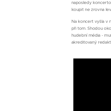
naposledy koncertova
koupit ne zrovna le
Na koncert vyšla v 
při tom. Shodou okol
hudební média - musi
akreditovaný redakt