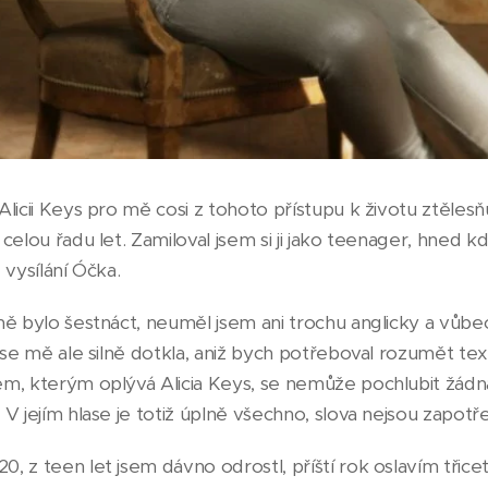
licii Keys pro mě cosi z tohoto přístupu k životu ztělesňu
celou řadu let. Zamiloval jsem si ji jako teenager, hned 
e vysílání Óčka.
ě bylo šestnáct, neuměl jsem ani trochu anglicky a vůbec
í se mě ale silně dotkla, aniž bych potřeboval rozumět t
m, kterým oplývá Alicia Keys, se nemůže pochlubit žádná
V jejím hlase je totiž úplně všechno, slova nejsou zapotře
 z teen let jsem dávno odrostl, příští rok oslavím třiceti