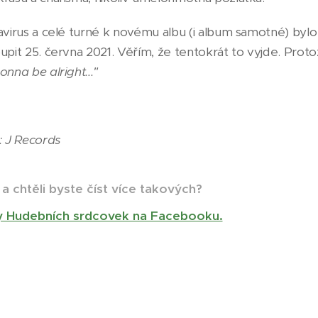
navirus a celé turné k novému albu (i album samotné) byl
upit 25. června 2021. Věřím, že tentokrát to vyjde. Proto
onna be alright..."
o: J Records
 a chtěli byste číst více takových?
y Hudebních srdcovek na Facebooku.