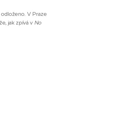
o odloženo. V Praze
že, jak zpívá v
No