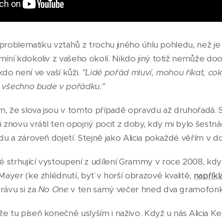
na problematiku vztahů z trochu jiného úhlu pohledu, než je
míní kdokoliv z vašeho okolí. Nikdo jiný totiž nemůže d
kdo není ve vaší kůži.
"Lidé pořád mluví, mohou říkat, cokol
že všechno bude v pořádku."
ím, že slova jsou v tomto případě opravdu až druhořadá. St
i znovu vrátil ten opojný pocit z doby, kdy mi bylo šestnác
idu a zároveň dojetí. Stejně jako Alicia pokaždé věřím v 
 strhující vystoupení z udílení Grammy v roce 2008, kd
 Mayer (ke zhlédnutí, byť v horší obrazové kvalitě,
napřík
rávu si za
No One
v ten samý večer hned dva gramofonk
e tu píseň konečně uslyším i naživo. Když u nás Alicia K