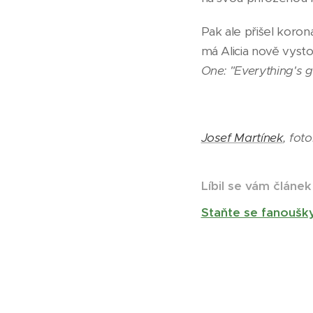
Pak ale přišel koro
má Alicia nově vysto
One: "Everything's g
Josef Martínek
, fot
Líbil se vám článek
Staňte se fanoušk