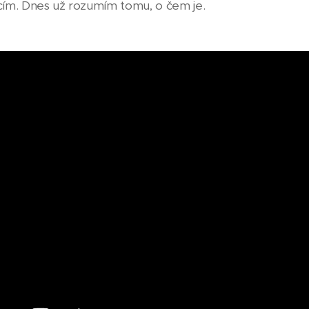
acím. Dnes už rozumím tomu, o čem je.