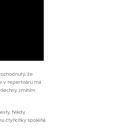
 rozhodnutý, že
že v repertoáru má
a všechny zmíním
esty. Nikdy
u čtyřicítky spoléhá