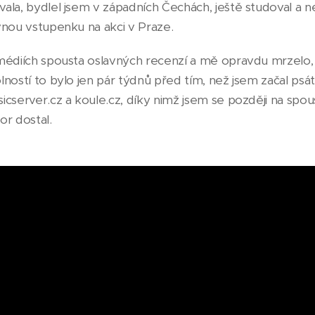
la, bydlel jsem v západních Čechách, ještě studoval a ne
vnou vstupenku na akci v Praze.
médiích spousta oslavných recenzí a mě opravdu mrzelo
ností to bylo jen pár týdnů před tím, než jsem začal psát
cserver.cz a koule.cz, díky nimž jsem se později na spou
or dostal.