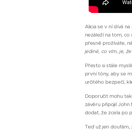
Alicia se v ní dívá 
nezáleží na tom, co 
přesně prožíváte, ni
jediné, co vím, je, 
Přesto si stále mysl
první tóny, aby se m
určitého bezpečí, kl
Doporučit mohu také
závěru připojil John
dodat, že zcela po p
Teď už jen doufám, ž