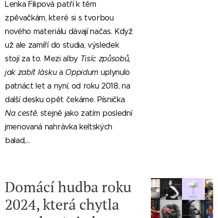
Lenka Filipová patří k těm
zpěvačkám, které si s tvorbou
nového materiálu dávají načas. Když
už ale zamíří do studia, výsledek
stojí za to. Mezi alby
Tisíc způsobů,
jak zabít lásku
a
Oppidum
uplynulo
patnáct let a nyní, od roku 2018, na
další desku opět čekáme. Písnička
Na cestě
, stejně jako zatím poslední
jmenovaná nahrávka keltských
balad,...
Domácí hudba roku
2024, která chytla