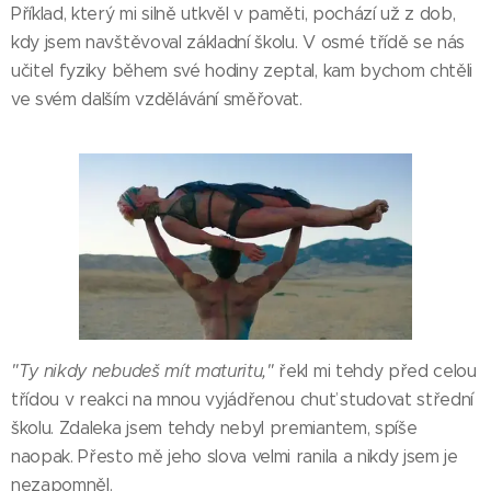
Příklad, který mi silně utkvěl v paměti, pochází už z dob,
kdy jsem navštěvoval základní školu. V osmé třídě se nás
učitel fyziky během své hodiny zeptal, kam bychom chtěli
ve svém dalším vzdělávání směřovat.
"Ty nikdy nebudeš mít maturitu,"
řekl mi tehdy před celou
třídou v reakci na mnou vyjádřenou chuť studovat střední
školu. Zdaleka jsem tehdy nebyl premiantem, spíše
naopak. Přesto mě jeho slova velmi ranila a nikdy jsem je
nezapomněl.