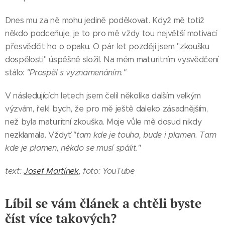
Dnes mu za ně mohu jedině poděkovat. Když mě totiž
někdo podceňuje, je to pro mě vždy tou největší motivací
přesvědčit ho o opaku. O pár let později jsem "zkoušku
dospělosti" úspěšně složil. Na mém maturitním vysvědčení
stálo:
"Prospěl s vyznamenáním."
V následujících letech jsem čelil několika dalším velkým
výzvám, řekl bych, že pro mě ještě daleko zásadnějším,
než byla maturitní zkouška. Moje vůle mě dosud nikdy
nezklamala. Vždyť
"tam kde je touha, bude i plamen. Tam
kde je plamen, někdo se musí spálit."
text:
Josef Martínek
, foto: YouTube
Líbil se vám článek a chtěli byste
číst více takových?