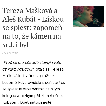
Tereza Mašková a
Aleš Kubát - Láskou
se splést: zapomeň
na to, že kámen na
srdci byl
09.09.2025
"
Proč se pro nás lidé stávají svatí,
až když odejdou?"
ptala se Tereza
Mašková loni v říjnu v pražské
Lucerně, když uváděla píseň
Láskou
se splést
, kterou nahrála se svým
kolegou a blízkým přítelem Alešem
Kubátem. Duet natočili ještě