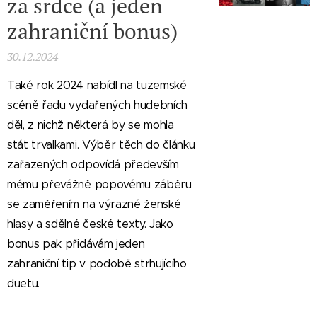
za srdce (a jeden
zahraniční bonus)
30.12.2024
Také rok 2024 nabídl na tuzemské
scéně řadu vydařených hudebních
děl, z nichž některá by se mohla
stát trvalkami. Výběr těch do článku
zařazených odpovídá především
mému převážně popovému záběru
se zaměřením na výrazné ženské
hlasy a sdělné české texty. Jako
bonus pak přidávám jeden
zahraniční tip v podobě strhujícího
duetu.