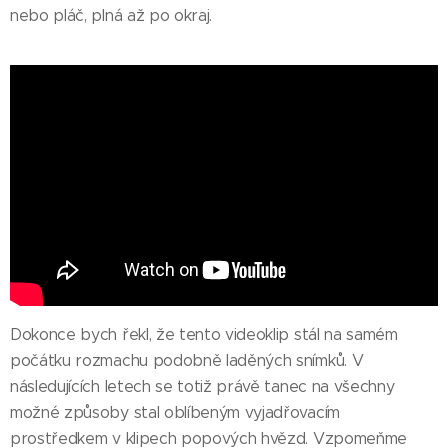
nebo pláč, plná až po okraj.
Dokonce bych řekl, že tento videoklip stál na samém
počátku rozmachu podobně laděných snímků. V
následujících letech se totiž právě tanec na všechny
možné způsoby stal oblíbeným vyjadřovacím
prostředkem v klipech popových hvězd. Vzpomeňme