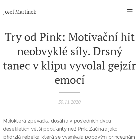
Josef Martínek
Try od Pink: Motivační hit
neobvyklé síly. Drsný
tanec v klipu vyvolal gejzír
emocí
30.11.2020
Málokterá zpěvačka dosáhla v posledních dvou
desetiletích větší popularity než Pink. Začínala jako
přidrzlá rebelka, která se vysmívala popovým princeznám,