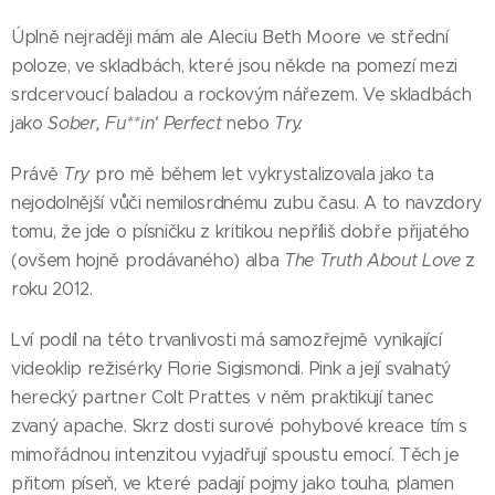
Úplně nejraději mám ale Aleciu Beth Moore ve střední
poloze, ve skladbách, které jsou někde na pomezí mezi
srdcervoucí baladou a rockovým nářezem. Ve skladbách
jako
Sober, Fu**in' Perfect
nebo
Try.
Právě
Try
pro mě během let vykrystalizovala jako ta
nejodolnější vůči nemilosrdnému zubu času. A to navzdory
tomu, že jde o písničku z kritikou nepříliš dobře přijatého
(ovšem hojně prodávaného) alba
The Truth About Love
z
roku 2012.
Lví podíl na této trvanlivosti má samozřejmě vynikající
videoklip režisérky Florie Sigismondi. Pink a její svalnatý
herecký partner Colt Prattes v něm praktikují tanec
zvaný apache. Skrz dosti surové pohybové kreace tím s
mimořádnou intenzitou vyjadřují spoustu emocí. Těch je
přitom píseň, ve které padají pojmy jako touha, plamen