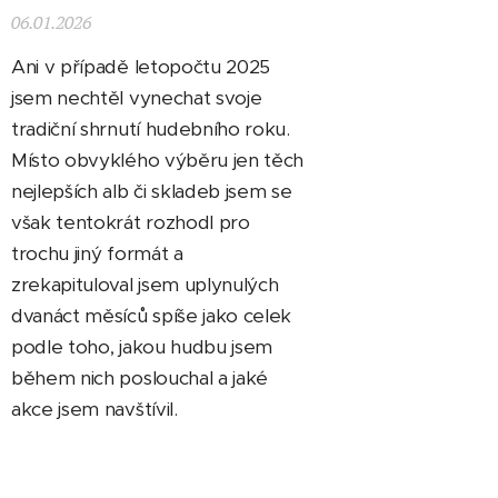
06.01.2026
Ani v případě letopočtu 2025
jsem nechtěl vynechat svoje
tradiční shrnutí hudebního roku.
Místo obvyklého výběru jen těch
nejlepších alb či skladeb jsem se
však tentokrát rozhodl pro
trochu jiný formát a
zrekapituloval jsem uplynulých
dvanáct měsíců spíše jako celek
podle toho, jakou hudbu jsem
během nich poslouchal a jaké
akce jsem navštívil.