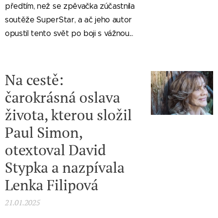
předtím, než se zpěvačka zúčastnila
soutěže SuperStar, a ač jeho autor
opustil tento svět po boji s vážnou...
Na cestě:
čarokrásná oslava
života, kterou složil
Paul Simon,
otextoval David
Stypka a nazpívala
Lenka Filipová
21.01.2025