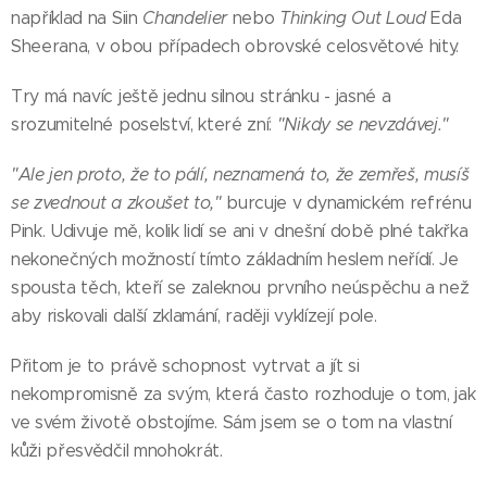
například na Siin
Chandelier
nebo
Thinking Out Loud
Eda
Sheerana, v obou případech obrovské celosvětové hity.
Try má navíc ještě jednu silnou stránku - jasné a
srozumitelné poselství, které zní:
"Nikdy se nevzdávej."
"Ale jen proto, že to pálí, neznamená to, že zemřeš, musíš
se zvednout a zkoušet to,"
burcuje v dynamickém refrénu
Pink. Udivuje mě, kolik lidí se ani v dnešní době plné takřka
nekonečných možností tímto základním heslem neřídí. Je
spousta těch, kteří se zaleknou prvního neúspěchu a než
aby riskovali další zklamání, raději vyklízejí pole.
Přitom je to právě schopnost vytrvat a jít si
nekompromisně za svým, která často rozhoduje o tom, jak
ve svém životě obstojíme. Sám jsem se o tom na vlastní
kůži přesvědčil mnohokrát.