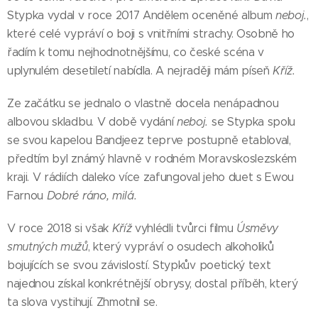
Stypka vydal v roce 2017 Andělem oceněné album
neboj.
,
které celé vypráví o boji s vnitřními strachy. Osobně ho
řadím k tomu nejhodnotnějšímu, co české scéna v
uplynulém desetiletí nabídla. A nejraději mám píseň
Kříž.
Ze začátku se jednalo o vlastně docela nenápadnou
albovou skladbu. V době vydání
neboj.
se Stypka spolu
se svou kapelou Bandjeez teprve postupně etabloval,
předtím byl známý hlavně v rodném Moravskoslezském
kraji. V rádiích daleko více zafungoval jeho duet s Ewou
Farnou
Dobré ráno, milá.
V roce 2018 si však
Kříž
vyhlédli tvůrci filmu
Úsměvy
smutných mužů
, který vypráví o osudech alkoholiků
bojujících se svou závislostí. Stypkův poetický text
najednou získal konkrétnější obrysy, dostal příběh, který
ta slova vystihují. Zhmotnil se.