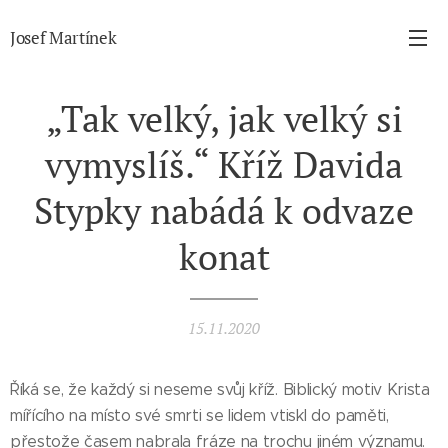
Josef Martínek
„Tak velký, jak velký si
vymyslíš.“ Kříž Davida
Stypky nabádá k odvaze
konat
15.11.2020
Říká se, že každý si neseme svůj kříž. Biblický motiv Krista
mířícího na místo své smrti se lidem vtiskl do paměti,
přestože časem nabrala fráze na trochu jiném významu.