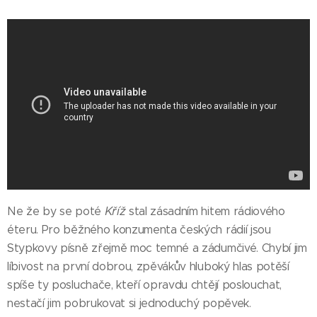
Kříž
Ne že by se poté
stal zásadním hitem rádiového
éteru. Pro běžného konzumenta českých rádií jsou
Stypkovy písně zřejmě moc temné a zádumčivé. Chybí jim
líbivost na první dobrou, zpěvákův hluboký hlas potěší
spíše ty posluchače, kteří opravdu chtějí poslouchat,
nestačí jim pobrukovat si jednoduchý popěvek.