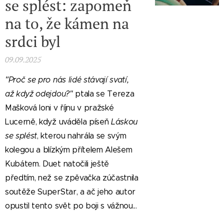
se splést: zapomeň
na to, že kámen na
srdci byl
09.09.2025
"
Proč se pro nás lidé stávají svatí,
až když odejdou?"
ptala se Tereza
Mašková loni v říjnu v pražské
Lucerně, když uváděla píseň
Láskou
se splést
, kterou nahrála se svým
kolegou a blízkým přítelem Alešem
Kubátem. Duet natočili ještě
předtím, než se zpěvačka zúčastnila
soutěže SuperStar, a ač jeho autor
opustil tento svět po boji s vážnou...