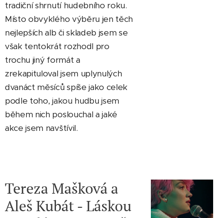
tradiční shrnutí hudebního roku.
Místo obvyklého výběru jen těch
nejlepších alb či skladeb jsem se
však tentokrát rozhodl pro
trochu jiný formát a
zrekapituloval jsem uplynulých
dvanáct měsíců spíše jako celek
podle toho, jakou hudbu jsem
během nich poslouchal a jaké
akce jsem navštívil.
Tereza Mašková a
Aleš Kubát - Láskou