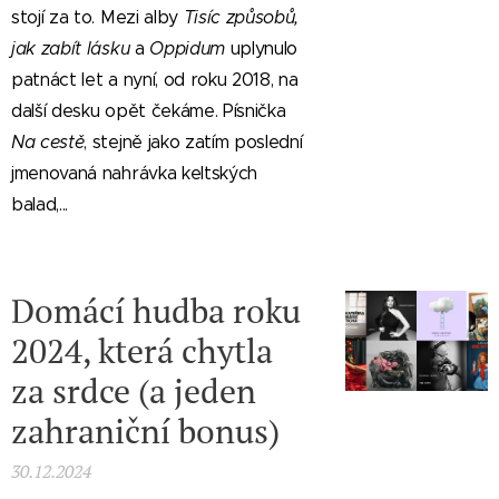
stojí za to. Mezi alby
Tisíc způsobů,
jak zabít lásku
a
Oppidum
uplynulo
patnáct let a nyní, od roku 2018, na
další desku opět čekáme. Písnička
Na cestě
, stejně jako zatím poslední
jmenovaná nahrávka keltských
balad,...
Domácí hudba roku
2024, která chytla
za srdce (a jeden
zahraniční bonus)
30.12.2024