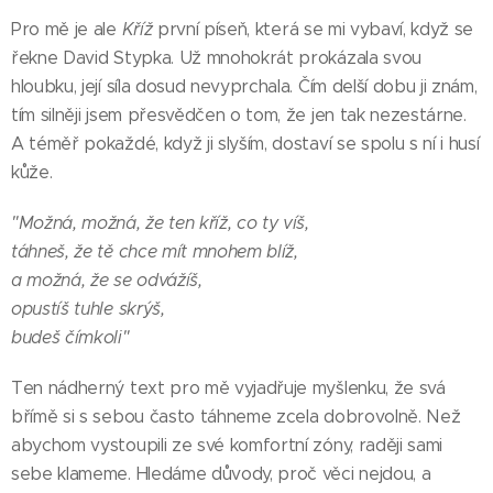
Pro mě je ale
Kříž
první píseň, která se mi vybaví, když se
řekne David Stypka. Už mnohokrát prokázala svou
hloubku, její síla dosud nevyprchala. Čím delší dobu ji znám,
tím silněji jsem přesvědčen o tom, že jen tak nezestárne.
A téměř pokaždé, když ji slyším, dostaví se spolu s ní i husí
kůže.
"Možná, možná, že ten kříž, co ty víš,
táhneš, že tě chce mít mnohem blíž,
a možná, že se odvážíš,
opustíš tuhle skrýš,
budeš čímkoli"
Ten nádherný text pro mě vyjadřuje myšlenku, že svá
břímě si s sebou často táhneme zcela dobrovolně. Než
abychom vystoupili ze své komfortní zóny, raději sami
sebe klameme. Hledáme důvody, proč věci nejdou, a