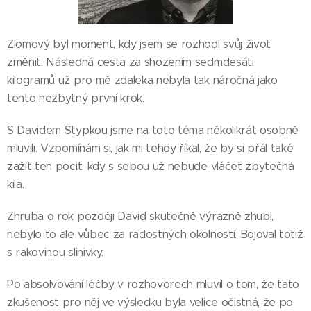
Zlomový byl moment, kdy jsem se rozhodl svůj život
změnit. Následná cesta za shozením sedmdesáti
kilogramů už pro mě zdaleka nebyla tak náročná jako
tento nezbytný první krok.
S Davidem Stypkou jsme na toto téma několikrát osobně
mluvili. Vzpomínám si, jak mi tehdy říkal, že by si přál také
zažít ten pocit, kdy s sebou už nebude vláčet zbytečná
kila.
Zhruba o rok později David skutečně výrazně zhubl,
nebylo to ale vůbec za radostných okolností. Bojoval totiž
s rakovinou slinivky.
Po absolvování léčby v rozhovorech mluvil o tom, že tato
zkušenost pro něj ve výsledku byla velice očistná, že po