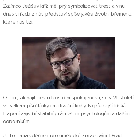
Zatímco Ježíšův kříž měl prý symbolizovat trest a vinu,
dnes si řada z nás představí spíše jakési životní břemeno,
které nás tíží.
O tom, jak najít cestu k osobní spokojenosti, se v 21. století
ve velkém píší články i motivační knihy. Nejrůznější lidská
trápení zajišťují stabilní práci všem psychologům a dalším
odborníkům.
Je to téma vděčné i pro umělecké zpracování. David