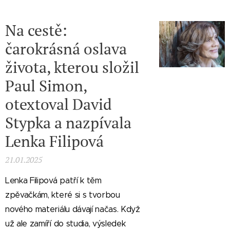
Na cestě:
čarokrásná oslava
života, kterou složil
Paul Simon,
otextoval David
Stypka a nazpívala
Lenka Filipová
21.01.2025
Lenka Filipová patří k těm
zpěvačkám, které si s tvorbou
nového materiálu dávají načas. Když
už ale zamíří do studia, výsledek