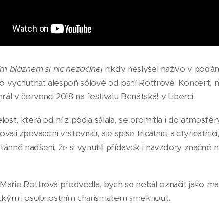
ím bláznem si nic nezačínej
nikdy neslyšel naživo v podán
ho vychutnat alespoň sólově od paní Rottrové. Koncert, n
l v červenci 2018 na festivalu Benátská! v Liberci.
ost, která od ní z pódia sálala, se promítla i do atmosféry
li zpěvaččini vrstevníci, ale spíše třicátnici a čtyřicátníci, 
tánně nadšeni, že si vynutili přídavek i navzdory značné
Marie Rottrová předvedla, bych se nebál označit jako m
veckým i osobnostním charismatem smeknout.