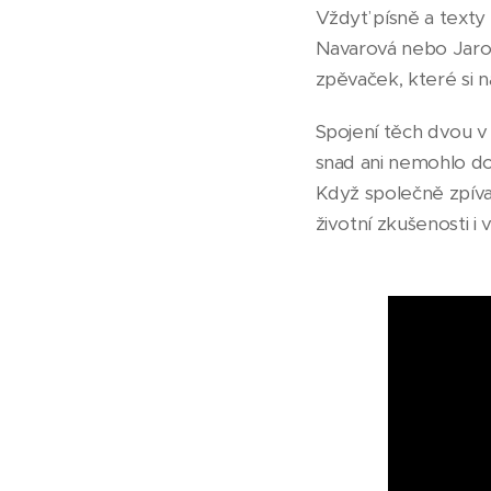
Vždyť písně a texty 
Navarová nebo Jaros
zpěvaček, které si n
Spojení těch dvou v
snad ani nemohlo do
Když společně zpíval
životní zkušenosti i