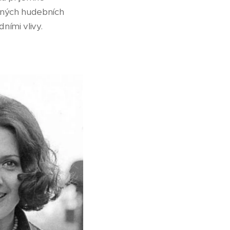
azných hudebních
ími vlivy.