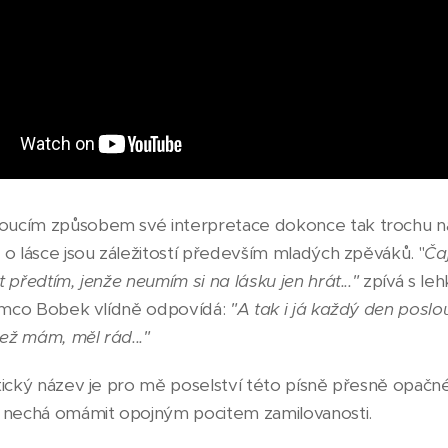
ucím způsobem své interpretace dokonce tak trochu nab
o lásce jsou záležitostí především mladých zpěváků. "
Čaj
 předtím, jenže neumím si na lásku jen hrát..."
zpívá s l
tímco Bobek vlídně odpovídá:
"A tak i já každý den posl
než mám, měl rád..."
tický název je pro mě poselství této písně přesně opačn
u nechá omámit opojným pocitem zamilovanosti.