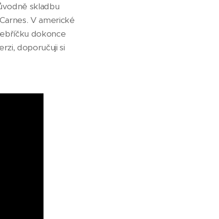
 Původně skladbu
 Carnes. V americké
 žebříčku dokonce
zi, doporučuji si