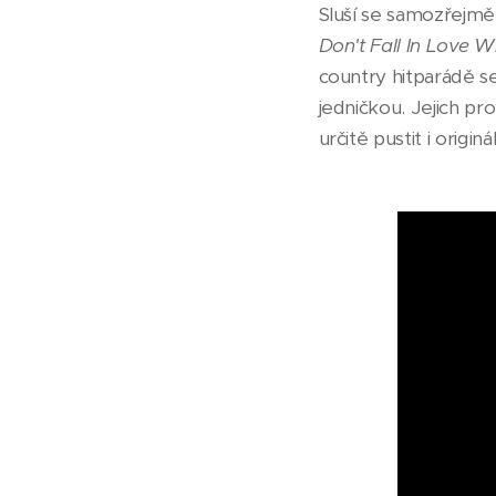
Sluší se samozřejmě 
Don't Fall In Love 
country hitparádě s
jedničkou. Jejich pr
určitě pustit i originál