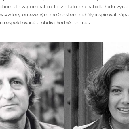
bychom ale zapomínat na to, že tato éra nabídla řadu výr
 navzdory omezeným možnostem nebály inspirovat západn
sou respektované a obdivuhodné dodnes.