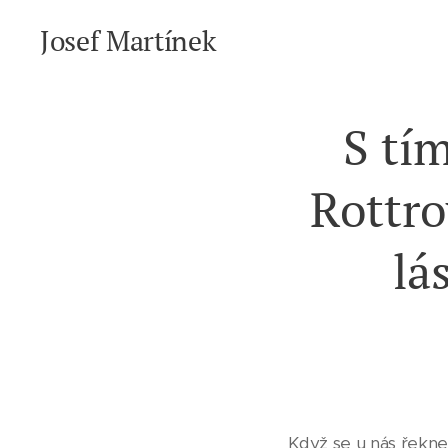
Josef Martínek
S tí
Rottro
lá
Když se u nás řekne 