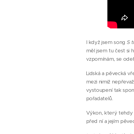
I když jsem song
S t
měl jsem tu čest si 
vzpomínám, se odehrá
Lidská a pěvecká vřel
mezi nimiž nepřevažova
vystoupení tak spon
pořadatelů.
Výkon, který tehdy 
před ní a jejím pě