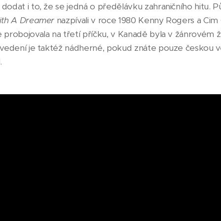
dodat i to, že se jedná o předělávku zahraničního hitu.
With A Dreamer
nazpívali v roce 1980 Kenny Rogers a Cim
e probojovala na třetí příčku, v Kanadě byla v žánrovém
ovedení je taktéž nádherné, pokud znáte pouze českou ver
.