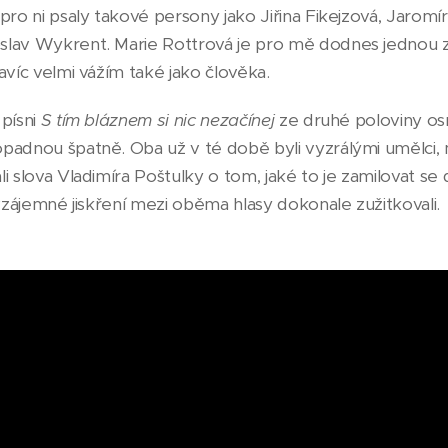
pro ni psaly takové persony jako Jiřina Fikejzová, Jaromí
lav Wykrent. Marie Rottrová je pro mě dodnes jednou z
avíc velmi vážím také jako člověka.
 písni
S tím bláznem si nic nezačínej
ze druhé poloviny os
padnou špatně. Oba už v té době byli vyzrálými umělci, m
i slova Vladimíra Poštulky o tom, jaké to je zamilovat se d
 vzájemné jiskření mezi oběma hlasy dokonale zužitkovali.