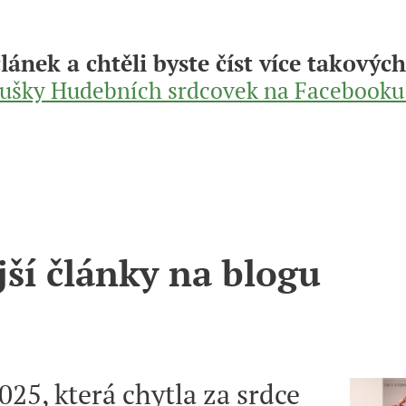
článek a chtěli byste číst více takovýc
oušky Hudebních srdcovek na Facebooku
ší články na blogu
25, která chytla za srdce