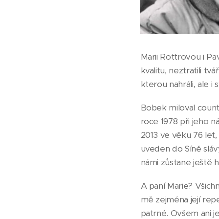
Marii Rottrovou i Pa
kvalitu, neztratili 
kterou nahráli, ale 
Bobek miloval count
roce 1978 při jeho n
2013 ve věku 76 let
uveden do Síně sláv
námi zůstane ještě 
A paní Marie? Všichn
mě zejména její rep
patrné. Ovšem ani je