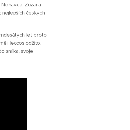
r Nohavica, Zuzana
 nejlepších českých
mdesátých let proto
ěli leccos odžito.
o snílka, svoje