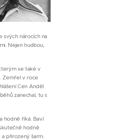
ve svých nárocích na
cemi. Nejen hudbou,
 kterým se také v
l. Zemřel v roce
yhlášení Cen Anděl
běhů zanechal, tu s
a hodně říká. Baví
u skutečně hodně
i a přirozený šarm.