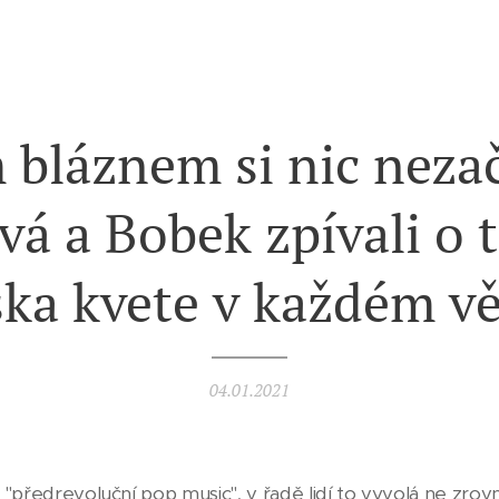
m bláznem si nic nezač
vá a Bobek zpívali o 
ska kvete v každém v
04.01.2021
"předrevoluční pop music", v řadě lidí to vyvolá ne zrov