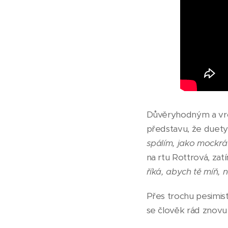
Důvěryhodným a vro
představu, že duety 
spálím, jako mockrát
na rtu Rottrová, za
říká, abych tě míň, 
Přes trochu pesimis
se člověk rád znov