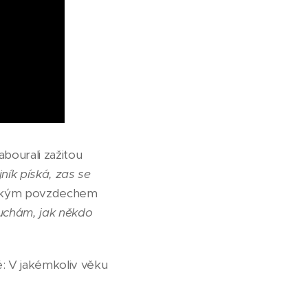
ourali zažitou
ník píská, zas se
ehkým povzdechem
ouchám, jak někdo
é: V jakémkoliv věku