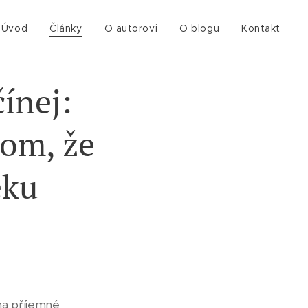
Úvod
Články
O autorovi
O blogu
Kontakt
ínej:
tom, že
ěku
na příjemné