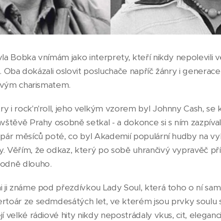
vla Bobka vnímám jako interprety, kteří nikdy nepolevili 
tvář. Oba dokázali oslovit posluchače napříč žánry i genera
i svým charismatem.
ry i rock'n'roll, jeho velkým vzorem byl Johnny Cash, se
ávštěvě Prahy osobně setkal - a dokonce si s ním zazpíva
, pár měsíců poté, co byl Akademií populární hudby na v
y. Věřím, že odkaz, který po sobě uhrančivý vypravěč pří
hodně dlouho.
i ji známe pod přezdívkou Lady Soul, která toho o ní sam
ertoár ze sedmdesátých let, ve kterém jsou prvky soul
jí velké rádiové hity nikdy nepostrádaly vkus, cit, eleganc