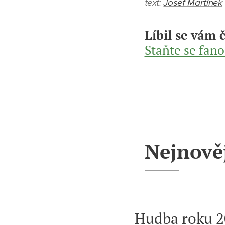
text:
Josef Martínek
Líbil se vám 
Staňte se fan
Nejnověj
Hudba roku 20