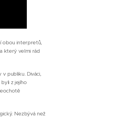
í obou interpretů,
a který velmi rád
 v publiku. Diváci,
byli z jejího
 neochotě
agický. Nezbývá než