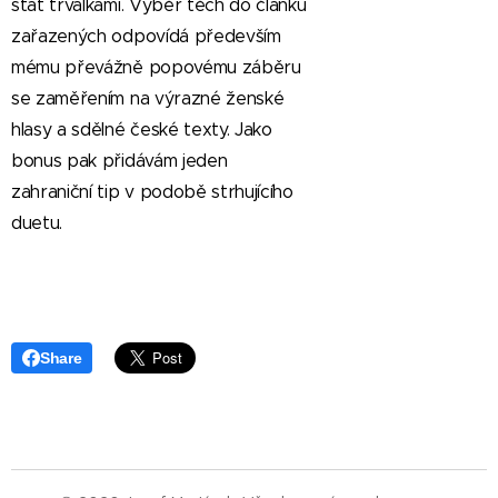
stát trvalkami. Výběr těch do článku
zařazených odpovídá především
mému převážně popovému záběru
se zaměřením na výrazné ženské
hlasy a sdělné české texty. Jako
bonus pak přidávám jeden
zahraniční tip v podobě strhujícího
duetu.
Share