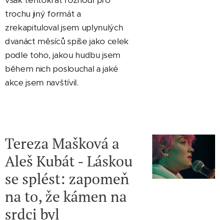
však tentokrát rozhodl pro
trochu jiný formát a
zrekapituloval jsem uplynulých
dvanáct měsíců spíše jako celek
podle toho, jakou hudbu jsem
během nich poslouchal a jaké
akce jsem navštívil.
Tereza Mašková a
Aleš Kubát - Láskou
se splést: zapomeň
na to, že kámen na
srdci byl