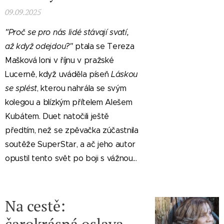
09.09.2025
"
Proč se pro nás lidé stávají svatí,
až když odejdou?"
ptala se Tereza
Mašková loni v říjnu v pražské
Lucerně, když uváděla píseň
Láskou
se splést
, kterou nahrála se svým
kolegou a blízkým přítelem Alešem
Kubátem. Duet natočili ještě
předtím, než se zpěvačka zúčastnila
soutěže SuperStar, a ač jeho autor
opustil tento svět po boji s vážnou...
Na cestě: