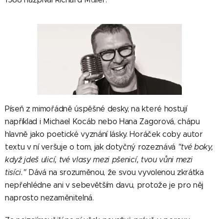
Píseň z mimořádně úspěšné desky, na které hostují
například i Michael Kocáb nebo Hana Zagorová, chápu
hlavně jako poetické vyznání lásky. Horáček coby autor
textu v ní veršuje o tom, jak dotyčný rozeznává
"tvé boky,
když jdeš ulicí, tvé vlasy mezi pšenicí, tvou vůni mezi
tisíci."
Dává na srozuměnou, že svou vyvolenou zkrátka
nepřehlédne ani v sebevětším davu, protože je pro něj
naprosto nezaměnitelná.