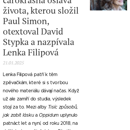
čarokrásná oslava
života, kterou složil
Paul Simon,
otextoval David
Stypka a nazpívala
Lenka Filipová
21.01.2025
Lenka Filipová patří k těm
zpěvačkám, které si s tvorbou
nového materiálu dávají načas. Když
už ale zamíří do studia, výsledek
stojí za to. Mezi alby
Tisíc způsobů,
jak zabít lásku
a
Oppidum
uplynulo
patnáct let a nyní, od roku 2018, na