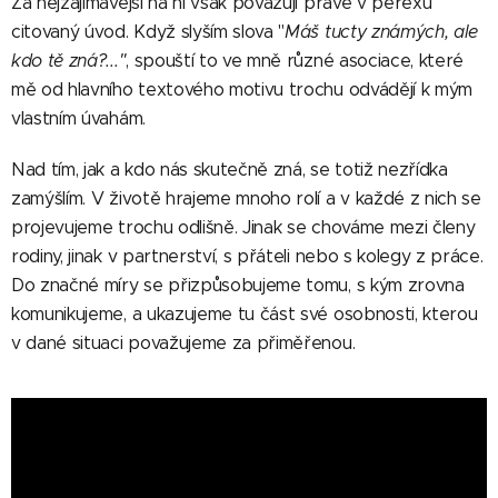
Za nejzajímavější na ní však považuji právě v perexu
citovaný úvod. Když slyším slova "
Máš tucty známých, ale
kdo tě zná?..."
, spouští to ve mně různé asociace, které
mě od hlavního textového motivu trochu odvádějí k mým
vlastním úvahám.
Nad tím, jak a kdo nás skutečně zná, se totiž nezřídka
zamýšlím. V životě hrajeme mnoho rolí a v každé z nich se
projevujeme trochu odlišně. Jinak se chováme mezi členy
rodiny, jinak v partnerství, s přáteli nebo s kolegy z práce.
Do značné míry se přizpůsobujeme tomu, s kým zrovna
komunikujeme, a ukazujeme tu část své osobnosti, kterou
v dané situaci považujeme za přiměřenou.