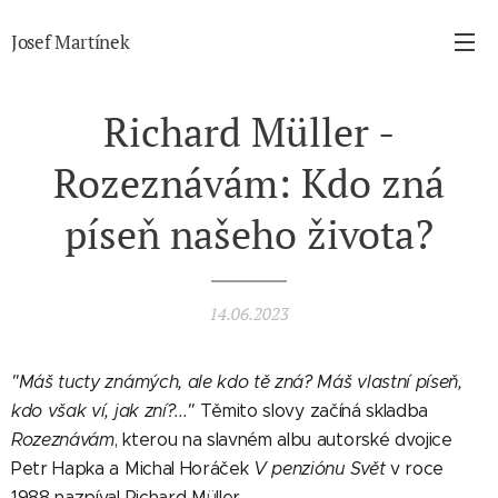
Josef Martínek
Richard Müller -
Rozeznávám: Kdo zná
píseň našeho života?
14.06.2023
"
Máš tucty známých, ale kdo tě zná? Máš vlastní píseň,
kdo však ví, jak zní?..."
Těmito slovy začíná skladba
Rozeznávám
, kterou na slavném albu autorské dvojice
Petr Hapka a Michal Horáček
V penziónu Svět
v roce
1988 nazpíval Richard M
ü
ller.