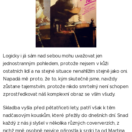
Logicky i já sám nad sebou mohu uvažovat jen
jednostranným pohledem, protože nejsem v kůži
ostatních lidí a na stejné situace nenahlížím stejně jako oni.
Napadá mě proto, že to, kým skutečně jsme, navždy
zůstane tajemstvím, protože nikdo smrtelný není schopen
zprostředkovat náš komplexní obraz se vším všudy.
Skladba vyšla před pětatřiceti lety, patří však k těm
nadčasovým kouskům, které přežily do dnešních dní. Snad
každý z nás ji slyšel v několika různých coververzích, z
nichž mně osobně nejvíce přirostla k srdci ta od Martina