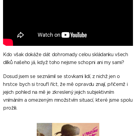
Kdo však dokáže dát dohromady celou skládanku všech
dílků našeho já, když toho nejsme schopni ani my sami?
Dosud jsem se seznámil se stovkami lidí, z nichž jen o
hrstce bych si troufl říct, že mě opravdu znají, přičemž i
jejich pohled na mě je zkreslený jejich subjektivním
vnímáním a omezeným množstvím situací, které jsme spolu
prožili.