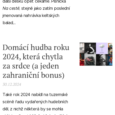
další desku opět čekáme. Písnička
Na cestě
, stejně jako zatím poslední
jmenovaná nahrávka keltských
balad,...
Domácí hudba roku
2024, která chytla
za srdce (a jeden
zahraniční bonus)
30.12.2024
Také rok 2024 nabídl na tuzemské
scéně řadu vydařených hudebních
děl, z nichž některá by se mohla