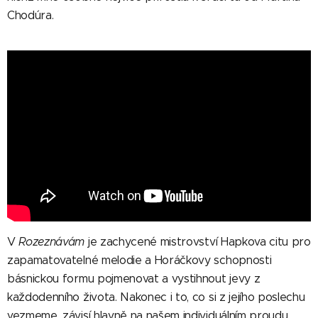
Chodúra.
V
Rozeznávám
je zachycené mistrovství Hapkova citu pro
zapamatovatelné melodie a Horáčkovy schopnosti
básnickou formu pojmenovat a vystihnout jevy z
každodenního života. Nakonec i to, co si z jejího poslechu
vezmeme, závisí hlavně na našem individuálním proudu