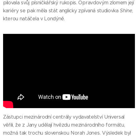
pilovala svůj písničkářský rukopis. Opravdovým zlomem její
kariéry se pak měla stát anglicky zpívaná studiovka
Shine
,
kterou natáčela v Londýně.
Zástupci mezinárodní centrály vydavatelství Universal
věřili, že z Jany udělají hvězdu mezinárodního formátu,
možná tak trochu slovenskou Norah Jones. Výsledek byl