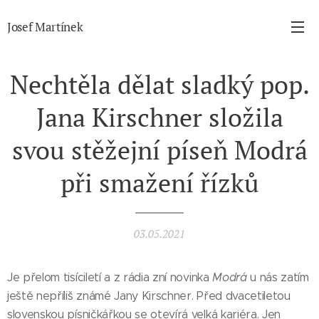
Josef Martínek
Nechtěla dělat sladký pop.
Jana Kirschner složila
svou stěžejní píseň Modrá
při smažení řízků
03.05.2021
Je přelom tisíciletí a z rádia zní novinka
Modrá
u nás zatím
ještě nepříliš známé Jany Kirschner. Před dvacetiletou
slovenskou písničkářkou se otevírá velká kariéra. Jen