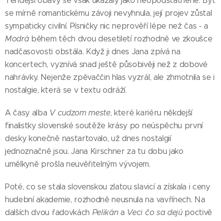
Tehdejší obavy se však ukázaly jako neopodstatněné. Byť
se mírně romantickému závoji nevyhnula, její projev zůstal
sympaticky civilní. Písničky nic neprověří lépe než čas - a
Modrá
během těch dvou desetiletí rozhodně ve zkoušce
nadčasovosti obstála. Když ji dnes Jana zpívá na
koncertech, vyznívá snad ještě působivěji než z dobové
nahrávky. Nejenže zpěvaččin hlas vyzrál, ale zhmotnila se i
nostalgie, která se v textu odráží.
A časy alba
V cudzom meste
, které kariéru někdejší
finalistky slovenské soutěže krásy po neúspěchu první
desky konečně nastartovalo, už dnes nostalgií
jednoznačně jsou. Jana Kirschner za tu dobu jako
umělkyně prošla neuvěřitelným vývojem.
Poté, co se stala slovenskou zlatou slavicí a získala i ceny
hudební akademie, rozhodně neusnula na vavřínech. Na
dalších dvou řadovkách
Pelikán
a
Veci čo sa dejú
poctivě