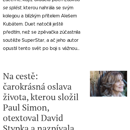
se splést
, kterou nahrála se svým
kolegou a blízkým přítelem Alešem
Kubátem. Duet natočili ještě
předtím, než se zpěvačka zúčastnila
soutěže SuperStar, a ač jeho autor
opustil tento svět po boji s vážnou...
Na cestě:
čarokrásná oslava
života, kterou složil
Paul Simon,
otextoval David
Stypka a nazpívala