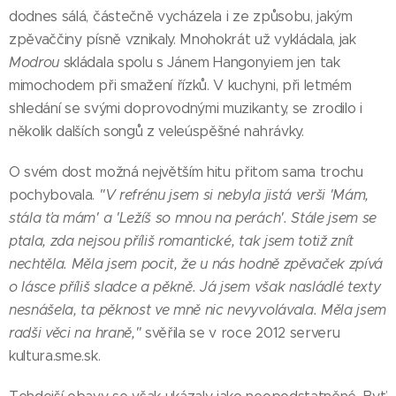
dodnes sálá, částečně vycházela i ze způsobu, jakým
zpěvaččiny písně vznikaly. Mnohokrát už vykládala, jak
Modrou
skládala spolu s Jánem Hangonyiem jen tak
mimochodem při smažení řízků. V kuchyni, při letmém
shledání se svými doprovodnými muzikanty, se zrodilo i
několik dalších songů z veleúspěšné nahrávky.
O svém dost možná největším hitu přitom sama trochu
pochybovala.
"V refrénu jsem si nebyla jistá verši 'Mám,
stála ťa mám' a 'Ležíš so mnou na perách'. Stále jsem se
ptala, zda nejsou příliš romantické, tak jsem totiž znít
nechtěla. Měla jsem pocit, že u nás hodně zpěvaček zpívá
o lásce příliš sladce a pěkně. Já jsem však nasládlé texty
nesnášela, ta pěknost ve mně nic nevyvolávala. Měla jsem
radši věci na hraně,"
svěřila se v roce 2012 serveru
kultura.sme.sk.