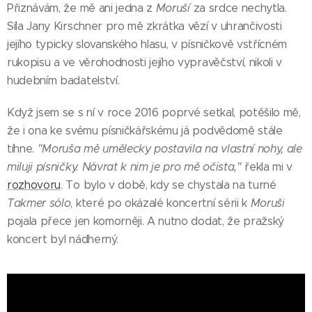
Přiznávám, že mě ani jedna z
Moruší
za srdce nechytla.
Síla Jany Kirschner pro mě zkrátka vězí v uhrančivosti
jejího typicky slovanského hlasu, v písničkově vstřícném
rukopisu a ve věrohodnosti jejího vypravěčství, nikoli v
hudebním badatelství.
Když jsem se s ní v roce 2016 poprvé setkal, potěšilo mě,
že i ona ke svému písničkářskému já podvědomě stále
tíhne.
"Moruša mě umělecky postavila na vlastní nohy, ale
miluji písničky. Návrat k nim je pro mě očista,"
řekla mi v
rozhovoru
. To bylo v době, kdy se chystala na turné
Takmer sólo
, které po okázalé koncertní sérii k
Moruši
pojala přece jen komorněji. A nutno dodat, že pražský
koncert byl nádherný.