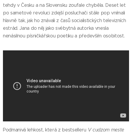
tehdy v Česku a na Slovensku zoufale chyběla. Deset let
po sametové revoluci zdejší posluchači stále pop vnímali
hlavně tak, jak ho znávali z časů socialistických televizních
estrád. Jana do něj jako svébytná autorka vnesla
nenásilnou písničkářskou poetiku a především osobitost.
Podmanivá lehkost, která z bestselleru
V cudzom meste