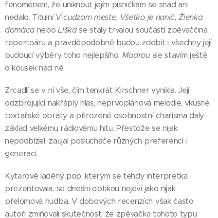
fenoménem, že uniknout jejím písničkám se snad ani
nedalo. Titulní
V cudzom meste, Všetko je nanič, Žienka
domáca
nebo
Líška
se staly trvalou součástí zpěvaččina
repertoáru a pravděpodobně budou zdobit i všechny její
budoucí výběry toho nejlepšího.
Modrou
ale stavím ještě
o kousek nad ně.
Zrcadlí se v ní vše, čím tenkrát Kirschner vynikla. Její
odzbrojující nakřáplý hlas, neprvoplánová melodie, vkusné
textařské obraty a přirozené osobnostní charisma daly
základ velkému rádiovému hitu. Přestože se nijak
nepodbízel, zaujal posluchače různých preferencí i
generací.
Kytarově laděný pop, kterým se tehdy interpretka
prezentovala, se dnešní optikou nejeví jako nijak
přelomová hudba. V dobových recenzích však často
autoři zmiňovali skutečnost, že zpěvačka tohoto typu