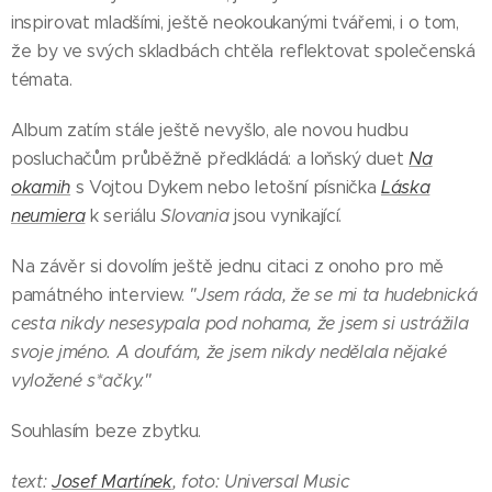
inspirovat mladšími, ještě neokoukanými tvářemi, i o tom,
že by ve svých skladbách chtěla reflektovat společenská
témata.
Album zatím stále ještě nevyšlo, ale novou hudbu
posluchačům průběžně předkládá: a loňský duet
Na
okamih
s Vojtou Dykem nebo letošní písnička
Láska
neumiera
k seriálu
Slovania
jsou vynikající.
Na závěr si dovolím ještě jednu citaci z onoho pro mě
památného interview.
"Jsem ráda, že se mi ta hudebnická
cesta nikdy nesesypala pod nohama, že jsem si ustrážila
svoje jméno. A doufám, že jsem nikdy nedělala nějaké
vyložené s*ačky."
Souhlasím beze zbytku.
text:
Josef Martínek
, foto: Universal Music