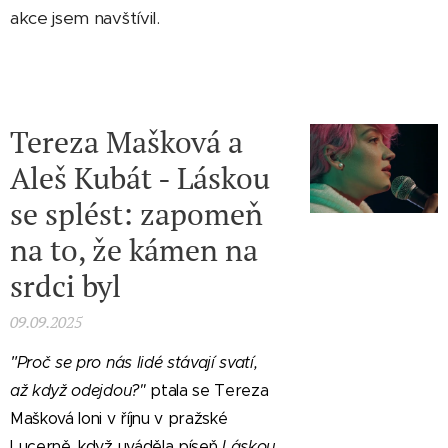
akce jsem navštívil.
Tereza Mašková a
Aleš Kubát - Láskou
se splést: zapomeň
na to, že kámen na
srdci byl
09.09.2025
"
Proč se pro nás lidé stávají svatí,
až když odejdou?"
ptala se Tereza
Mašková loni v říjnu v pražské
Lucerně, když uváděla píseň
Láskou