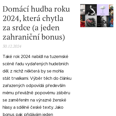
Domácí hudba roku
2024, která chytla
za srdce (a jeden
zahraniční bonus)
30.12.2024
Také rok 2024 nabídl na tuzemské
scéně řadu vydařených hudebních
děl, z nichž některá by se mohla
stát trvalkami. Výběr těch do článku
zařazených odpovídá především
mému převážně popovému záběru
se zaměřením na výrazné ženské
hlasy a sdělné české texty. Jako
bonus pak přidávám jeden