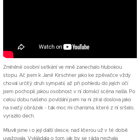
Zmíněné osobní setkání ve mně zanechalo hlubokou
stopu. Ač jsem k Janě Kirschner jako ke zpěvačce vždy
choval určitý druh sympatií, až při pohledu do jejích očí
jsem pochopil, jakou osobnost v ní domácí scéna našla. Po
celou dobu našeho povídání jsem na ni zíral doslova jako
na svatý obrázek - tak moc mi charisma, které z ní sršelo,
vyrazilo dech.
Mluvili jsme i o její další desce, nad kterou už v té době
uvažovala. Vykládala o tom, jak by se ráda nechala