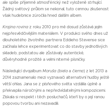
ale spíše příjemně atmosférický než vyloženě strhující.
Žádný světový průlom se nekonal, tuto cennou zkušenost
však hudebnice zúročila hned dalším albem.
Krajina rovina
z roku 2010 pro mě dosud zůstává jejím
nejpřesvědčivějším materiálem. V produkci svého dnes už
dlouholetého životního partnera Eddieho Stevense sice
začínala lehce experimentovat co do stavby jednotlivých
skladeb, podstatou ale zůstávaly autentické,
důvěryhodně prožité a velmi niterné písničky.
Následující dvojalbum
Moruša (biela
a
čierna
) z let 2013 a
2014 zaznamenalo mezi vyznavači alternativní hudby ještě
větší ohlas. Jana se z písňového světa vzdálila úplně a
překvapila náročnými a nepředvídatelnými kompozicemi.
Získala si respekt i těch posluchačů, kteří by o její ranou
popovou tvorbu ani nezavadili.