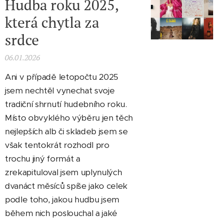
Hudba roku 2025,
která chytla za
srdce
06.01.2026
Ani v případě letopočtu 2025
jsem nechtěl vynechat svoje
tradiční shrnutí hudebního roku.
Místo obvyklého výběru jen těch
nejlepších alb či skladeb jsem se
však tentokrát rozhodl pro
trochu jiný formát a
zrekapituloval jsem uplynulých
dvanáct měsíců spíše jako celek
podle toho, jakou hudbu jsem
během nich poslouchal a jaké